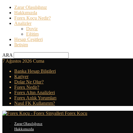
Zarar Olasılığınız
Hakkımızda
Forex Koçu Nedir?
Analizler
Doviz
Eğitim
Hesap Çeşitleri
İletişim
ARA
7 Ağustos 2026 Cuma
Banka Hesap Bilgileri
Kariyer
Dolar Ne Olur?
Forex Nedir?
Forex Altın Analizleri
Forex Anlık Yorumları
Nasıl FK Kullanırım?
Forex Koçu
Zarar Olasılığınız
Hakkımızda