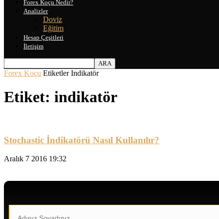
Forex Koçu Nedir?
Analizler
Doviz
Eğitim
Hesap Çeşitleri
İletişim
Forex Koçu
Etiketler
Indikatör
Etiket: indikatör
Stochastic İndikatörü Nasıl Kullanılır?
Aralık 7 2016 19:32