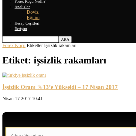
Forex Koçu Nedir?
Analizler
Doviz
Eğitim
Hesap Çeşitleri
İletişim
Forex Koçu
Etiketler
Işsizlik rakamları
Etiket: işsizlik rakamları
İşsizlik Oranı %13’e Yükseldi – 17 Nisan 2017
Nisan 17 2017 10:41