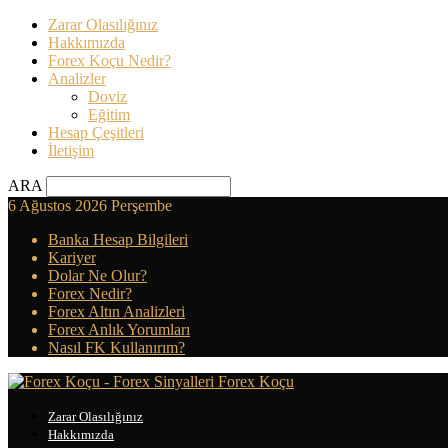
Zarar Olasılığınız
Hakkımızda
Forex Koçu Nedir?
Analizler
Doviz
Eğitim
Hesap Çeşitleri
İletişim
ARA
6 Ağustos 2026 Perşembe
Banka Hesap Bilgileri
Kariyer
Dolar Ne Olur?
Forex Nedir?
Forex Altın Analizleri
Forex Anlık Yorumları
Nasıl FK Kullanırım?
Forex Koçu
Zarar Olasılığınız
Hakkımızda