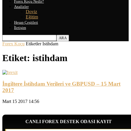
Forex Koçu Nedir?
Analizler
Doviz
Eğitim
Hesap Çeşitleri
İletişim
Forex Koçu
Etiketler
Istihdam
Etiket: istihdam
İngiltere İstihdam Verileri ve GBPUSD – 15 Mart
2017
Mart 15 2017 14:56
CANLI FOREX DESTEK ODASI KAYIT