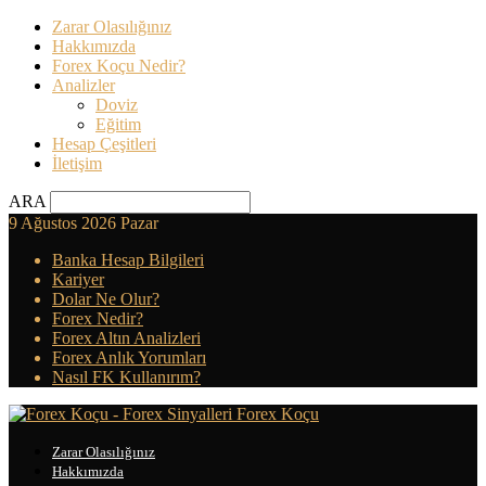
Zarar Olasılığınız
Hakkımızda
Forex Koçu Nedir?
Analizler
Doviz
Eğitim
Hesap Çeşitleri
İletişim
ARA
9 Ağustos 2026 Pazar
Banka Hesap Bilgileri
Kariyer
Dolar Ne Olur?
Forex Nedir?
Forex Altın Analizleri
Forex Anlık Yorumları
Nasıl FK Kullanırım?
Forex Koçu
Zarar Olasılığınız
Hakkımızda