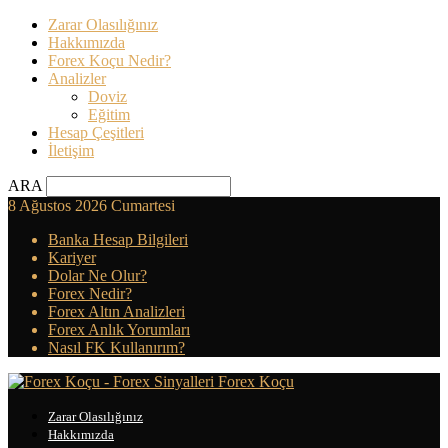
Zarar Olasılığınız
Hakkımızda
Forex Koçu Nedir?
Analizler
Doviz
Eğitim
Hesap Çeşitleri
İletişim
ARA
8 Ağustos 2026 Cumartesi
Banka Hesap Bilgileri
Kariyer
Dolar Ne Olur?
Forex Nedir?
Forex Altın Analizleri
Forex Anlık Yorumları
Nasıl FK Kullanırım?
Forex Koçu
Zarar Olasılığınız
Hakkımızda