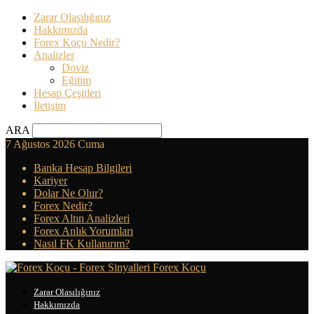
Zarar Olasılığınız
Hakkımızda
Forex Koçu Nedir?
Analizler
Doviz
Eğitim
Hesap Çeşitleri
İletişim
ARA
7 Ağustos 2026 Cuma
Banka Hesap Bilgileri
Kariyer
Dolar Ne Olur?
Forex Nedir?
Forex Altın Analizleri
Forex Anlık Yorumları
Nasıl FK Kullanırım?
Forex Koçu
Zarar Olasılığınız
Hakkımızda