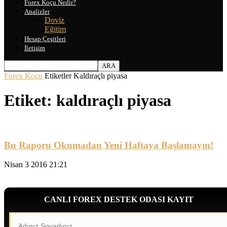
Forex Koçu Nedir?
Analizler
Doviz
Eğitim
Hesap Çeşitleri
İletişim
Forex Koçu
Etiketler
Kaldıraçlı piyasa
Etiket: kaldıraçlı piyasa
Bu Raporu Okumadan Yeni Haftaya Başlamayın!
Nisan 3 2016 21:21
CANLI FOREX DESTEK ODASI KAYIT