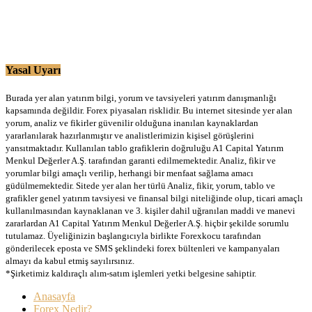
Yasal Uyarı
Burada yer alan yatırım bilgi, yorum ve tavsiyeleri yatırım danışmanlığı
kapsamında değildir. Forex piyasaları risklidir. Bu internet sitesinde yer alan
yorum, analiz ve fikirler güvenilir olduğuna inanılan kaynaklardan
yararlanılarak hazırlanmıştır ve analistlerimizin kişisel görüşlerini
yansıtmaktadır. Kullanılan tablo grafiklerin doğruluğu A1 Capital Yatırım
Menkul Değerler A.Ş. tarafından garanti edilmemektedir. Analiz, fikir ve
yorumlar bilgi amaçlı verilip, herhangi bir menfaat sağlama amacı
güdülmemektedir. Sitede yer alan her türlü Analiz, fikir, yorum, tablo ve
grafikler genel yatırım tavsiyesi ve finansal bilgi niteliğinde olup, ticari amaçlı
kullanılmasından kaynaklanan ve 3. kişiler dahil uğranılan maddi ve manevi
zararlardan A1 Capital Yatırım Menkul Değerler A.Ş. hiçbir şekilde sorumlu
tutulamaz. Üyeliğinizin başlangıcıyla birlikte Forexkocu tarafından
gönderilecek eposta ve SMS şeklindeki forex bültenleri ve kampanyaları
almayı da kabul etmiş sayılırsınız.
*Şirketimiz kaldıraçlı alım-satım işlemleri yetki belgesine sahiptir.
Anasayfa
Forex Nedir?