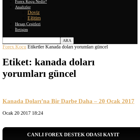
Forex Koçu Nedir?
Analizler
Doviz
Eğitim
Hesap Çeşitleri
İletişim
Forex Koçu
Etiketler
Kanada doları yorumları güncel
Etiket: kanada doları
yorumları güncel
Kanada Doları’na Bir Darbe Daha – 20 Ocak 2017
Ocak 20 2017 18:24
CANLI FOREX DESTEK ODASI KAYIT