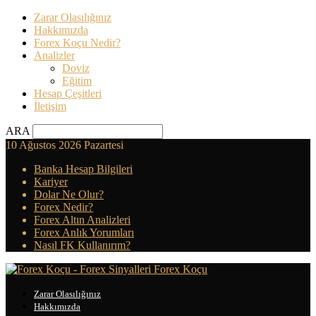
Zarar Olasılığınız
Hakkımızda
Forex Koçu Nedir?
Analizler
Doviz
Eğitim
Hesap Çeşitleri
İletişim
ARA
10 Ağustos 2026 Pazartesi
Banka Hesap Bilgileri
Kariyer
Dolar Ne Olur?
Forex Nedir?
Forex Altın Analizleri
Forex Anlık Yorumları
Nasıl FK Kullanırım?
Forex Koçu
Zarar Olasılığınız
Hakkımızda