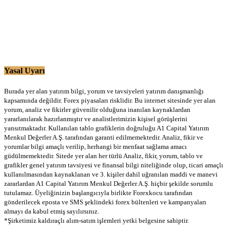
Yasal Uyarı
Burada yer alan yatırım bilgi, yorum ve tavsiyeleri yatırım danışmanlığı
kapsamında değildir. Forex piyasaları risklidir. Bu internet sitesinde yer alan
yorum, analiz ve fikirler güvenilir olduğuna inanılan kaynaklardan
yararlanılarak hazırlanmıştır ve analistlerimizin kişisel görüşlerini
yansıtmaktadır. Kullanılan tablo grafiklerin doğruluğu A1 Capital Yatırım
Menkul Değerler A.Ş. tarafından garanti edilmemektedir. Analiz, fikir ve
yorumlar bilgi amaçlı verilip, herhangi bir menfaat sağlama amacı
güdülmemektedir. Sitede yer alan her türlü Analiz, fikir, yorum, tablo ve
grafikler genel yatırım tavsiyesi ve finansal bilgi niteliğinde olup, ticari amaçlı
kullanılmasından kaynaklanan ve 3. kişiler dahil uğranılan maddi ve manevi
zararlardan A1 Capital Yatırım Menkul Değerler A.Ş. hiçbir şekilde sorumlu
tutulamaz. Üyeliğinizin başlangıcıyla birlikte Forexkocu tarafından
gönderilecek eposta ve SMS şeklindeki forex bültenleri ve kampanyaları
almayı da kabul etmiş sayılırsınız.
*Şirketimiz kaldıraçlı alım-satım işlemleri yetki belgesine sahiptir.