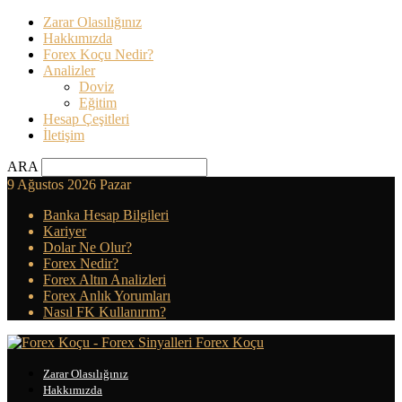
Zarar Olasılığınız
Hakkımızda
Forex Koçu Nedir?
Analizler
Doviz
Eğitim
Hesap Çeşitleri
İletişim
ARA
9 Ağustos 2026 Pazar
Banka Hesap Bilgileri
Kariyer
Dolar Ne Olur?
Forex Nedir?
Forex Altın Analizleri
Forex Anlık Yorumları
Nasıl FK Kullanırım?
Forex Koçu
Zarar Olasılığınız
Hakkımızda