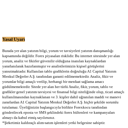
Yasal Uyarı
Burada yer alan yatırım bilgi, yorum ve tavsiyeleri yatırım danışmanlığı
kapsamında değildir. Forex piyasaları risklidir. Bu internet sitesinde yer alan
yorum, analiz ve fikirler güvenilir olduğuna inanılan kaynaklardan
yararlanılarak hazırlanmıştır ve analistlerimizin kişisel görüşlerini
yansıtmaktadır. Kullanılan tablo grafiklerin doğruluğu A1 Capital Yatırım
Menkul Değerler A.Ş. tarafından garanti edilmemektedir. Analiz, fikir ve
yorumlar bilgi amaçlı verilip, herhangi bir menfaat sağlama amacı
güdülmemektedir. Sitede yer alan her türlü Analiz, fikir, yorum, tablo ve
grafikler genel yatırım tavsiyesi ve finansal bilgi niteliğinde olup, ticari amaçlı
kullanılmasından kaynaklanan ve 3. kişiler dahil uğranılan maddi ve manevi
zararlardan A1 Capital Yatırım Menkul Değerler A.Ş. hiçbir şekilde sorumlu
tutulamaz. Üyeliğinizin başlangıcıyla birlikte Forexkocu tarafından
gönderilecek eposta ve SMS şeklindeki forex bültenleri ve kampanyaları
almayı da kabul etmiş sayılırsınız.
*Şirketimiz kaldıraçlı alım-satım işlemleri yetki belgesine sahiptir.