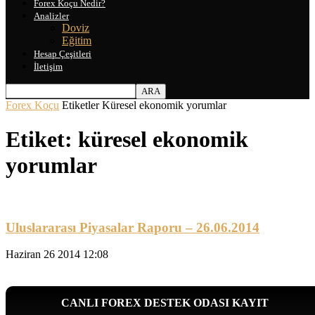
Forex Koçu Nedir?
Analizler
Doviz
Eğitim
Hesap Çeşitleri
İletişim
Forex Koçu
Etiketler
Küresel ekonomik yorumlar
Etiket: küresel ekonomik
yorumlar
Uluslararası Piyasalar Raporu – 26.06.2014
Haziran 26 2014 12:08
CANLI FOREX DESTEK ODASI KAYIT