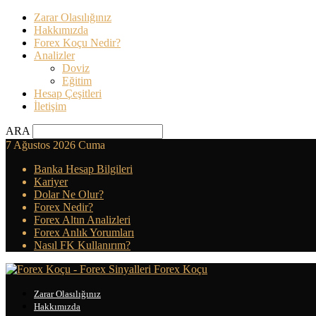
Zarar Olasılığınız
Hakkımızda
Forex Koçu Nedir?
Analizler
Doviz
Eğitim
Hesap Çeşitleri
İletişim
ARA
7 Ağustos 2026 Cuma
Banka Hesap Bilgileri
Kariyer
Dolar Ne Olur?
Forex Nedir?
Forex Altın Analizleri
Forex Anlık Yorumları
Nasıl FK Kullanırım?
Forex Koçu
Zarar Olasılığınız
Hakkımızda