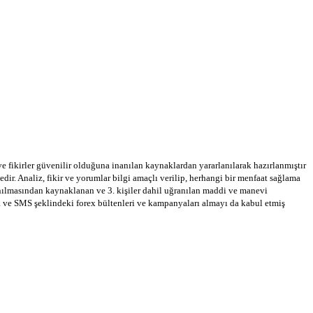
 ve fikirler güvenilir olduğuna inanılan kaynaklardan yararlanılarak hazırlanmıştır
dir. Analiz, fikir ve yorumlar bilgi amaçlı verilip, herhangi bir menfaat sağlama
llanılmasından kaynaklanan ve 3. kişiler dahil uğranılan maddi ve manevi
a ve SMS şeklindeki forex bültenleri ve kampanyaları almayı da kabul etmiş