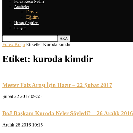
Forex Koçu Nedir?
Analizler
Doviz
Eğitim
Hesap Çeşitleri
İletişim
Forex Koçu
Etiketler
Kuroda kimdir
Etiket: kuroda kimdir
Mester Faiz Artışı İçin Hazır – 22 Şubat 2017
Şubat 22 2017 09:55
BoJ Başkanı Kuroda Neler Söyledi? – 26 Aralık 2016
Aralık 26 2016 10:15