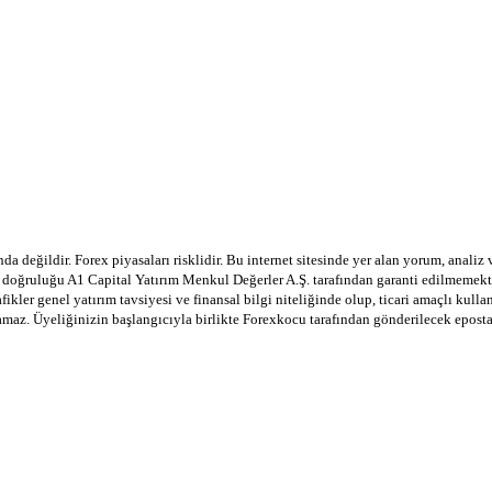
a değildir. Forex piyasaları risklidir. Bu internet sitesinde yer alan yorum, analiz
in doğruluğu A1 Capital Yatırım Menkul Değerler A.Ş. tarafından garanti edilmemekte
afikler genel yatırım tavsiyesi ve finansal bilgi niteliğinde olup, ticari amaçlı ku
lamaz. Üyeliğinizin başlangıcıyla birlikte Forexkocu tarafından gönderilecek epost