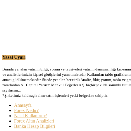
Yasal Uyarı
Burada yer alan yatırım bilgi, yorum ve tavsiyeleri yatırım danışmanlığı kapsamınd
ve analistlerimizin kişisel görüşlerini yansıtmaktadır. Kullanılan tablo grafikler
amacı güdülmemektedir. Sitede yer alan her türlü Analiz, fikir, yorum, tablo ve gr
zararlardan A1 Capital Yatırım Menkul Değerler A.Ş. hiçbir şekilde sorumlu tutu
sayılırsınız.
*Şirketimiz kaldıraçlı alım-satım işlemleri yetki belgesine sahiptir.
Anasayfa
Forex Nedir?
Nasıl Kullanırım?
Forex Altın Analizleri
Banka Hesap Bilgileri