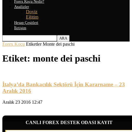
Forex Koçu Nedir?
Analizler
Doviz
Eğitim
Hesap Çeşitleri
İletişim
Forex Koçu
Etiketler
Monte dei paschi
Etiket: monte dei paschi
İtalya’da Bankacılık Sektörü İçin Kararname – 23
Aralık 2016
Aralık 23 2016 12:47
CANLI FOREX DESTEK ODASI KAYIT