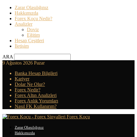
Zarar Olasılığınız
Hakkımızda
Forex Koçu Nedir?
Analizler
Doviz
Eğitim
Hesap Çeşitleri
İletişim
ARA
9 Ağustos 2026 Pazar
Banka Hesap Bilgileri
Kariyer
Dolar Ne Olur?
Forex Nedir?
Forex Altın Analizleri
Forex Anlık Yorumları
Nasıl FK Kullanırım?
Forex Koçu
Zarar Olasılığınız
Hakkımızda