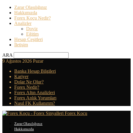
Zarar Olasılığınız
Hakkımızda
Forex Koçu Nedir?
Analizler
Doviz
Eğitim
Hesap Çeşitleri
İletişim
ARA
9 Ağustos 2026 Pazar
Banka Hesap Bilgileri
Kariyer
Dolar Ne Olur?
Forex Nedir?
Forex Altın Analizleri
Forex Anlık Yorumları
Nasıl FK Kullanırım?
Forex Koçu
Zarar Olasılığınız
Hakkımızda