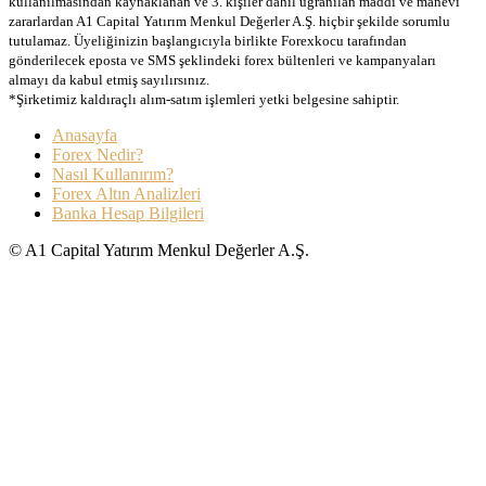
kullanılmasından kaynaklanan ve 3. kişiler dahil uğranılan maddi ve manevi
zararlardan A1 Capital Yatırım Menkul Değerler A.Ş. hiçbir şekilde sorumlu
tutulamaz. Üyeliğinizin başlangıcıyla birlikte Forexkocu tarafından
gönderilecek eposta ve SMS şeklindeki forex bültenleri ve kampanyaları
almayı da kabul etmiş sayılırsınız.
*Şirketimiz kaldıraçlı alım-satım işlemleri yetki belgesine sahiptir.
Anasayfa
Forex Nedir?
Nasıl Kullanırım?
Forex Altın Analizleri
Banka Hesap Bilgileri
© A1 Capital Yatırım Menkul Değerler A.Ş.