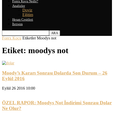
Forex Koçu Nedir?
Analizler
Doviz
Eğitim
Hesap Çeşitleri
İletişim
Forex Koçu
Etiketler
Moodys not
Etiket: moodys not
Moody’s Kararı Sonrası Dolarda Son Durum – 26
Eylül 2016
Eylül 26 2016 10:00
ÖZEL RAPOR: Moodys Not İndirimi Sonrası Dolar
Ne Olur?