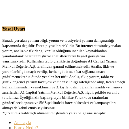
Yasal Uyarı
Burada yer alan yatırım bilgi, yorum ve tavsiyeleri yatırım danışmanlığı
kapsamında değildir. Forex piyasaları risklidir. Bu internet sitesinde yer alan
yorum, analiz ve fikirler güvenilir olduğuna inanılan kaynaklardan
yararlanılarak hazırlanmıştır ve analistlerimizin kişisel görüşlerini
yansıtmaktadır. Kullanılan tablo grafiklerin doğruluğu A1 Capital Yatırım
Menkul Değerler A.Ş. tarafından garanti edilmemektedir. Analiz, fikir ve
yorumlar bilgi amaçlı verilip, herhangi bir menfaat sağlama amacı
güdülmemektedir. Sitede yer alan her türlü Analiz, fikir, yorum, tablo ve
grafikler genel yatırım tavsiyesi ve finansal bilgi niteliğinde olup, ticari amaçlı
kullanılmasından kaynaklanan ve 3. kişiler dahil uğranılan maddi ve manevi
zararlardan A1 Capital Yatırım Menkul Değerler A.Ş. hiçbir şekilde sorumlu
tutulamaz. Üyeliğinizin başlangıcıyla birlikte Forexkocu tarafından
gönderilecek eposta ve SMS şeklindeki forex bültenleri ve kampanyaları
almayı da kabul etmiş sayılırsınız.
*Şirketimiz kaldıraçlı alım-satım işlemleri yetki belgesine sahiptir.
Anasayfa
Forex Nedir?