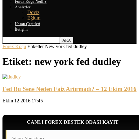
Forex Koçu Nedir?
Analizler
Doviz
Eğitim
Hesap Çeşitleri
İletişim
Forex Koçu
Etiketler
New york fed dudley
Etiket: new york fed dudley
Fed Bu Sene Neden Faiz Artırmadı? – 12 Ekim 2016
Ekim 12 2016 17:45
CANLI FOREX DESTEK ODASI KAYIT