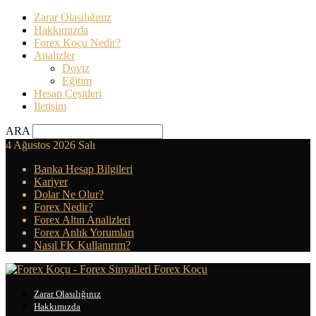
Zarar Olasılığınız
Hakkımızda
Forex Koçu Nedir?
Analizler
Doviz
Eğitim
Hesap Çeşitleri
İletişim
ARA
4 Ağustos 2026 Salı
Banka Hesap Bilgileri
Kariyer
Dolar Ne Olur?
Forex Nedir?
Forex Altın Analizleri
Forex Anlık Yorumları
Nasıl FK Kullanırım?
Forex Koçu
Zarar Olasılığınız
Hakkımızda