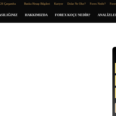
026 Çarşamba
Banka Hesap Bilgileri
Kariyer
Dolar Ne Olur?
Forex Nedir?
Forex
SILIĞINIZ
HAKKIMIZDA
FOREX KOÇU NEDIR?
ANALIZLE