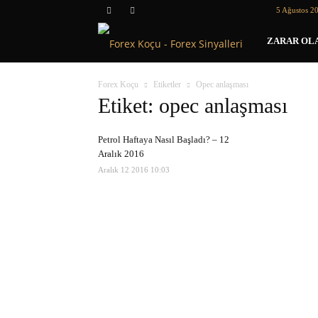
5 Ağustos 2
Forex
ZARAR OLA
Koçu
Forex Koçu
Etiketler
Opec anlaşması
Etiket: opec anlaşması
Petrol Haftaya Nasıl Başladı? – 12
Aralık 2016
Aralık 12 2016 10:03