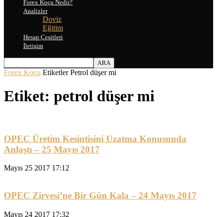
Forex Koçu Nedir?
Analizler
Doviz
Eğitim
Hesap Çeşitleri
İletişim
Forex Koçu
Etiketler
Petrol düşer mi
Etiket: petrol düşer mi
OPEC Üretim Kesintisini Uzatma Konusunda
Anlaştı – 25 Mayıs 2017
Mayıs 25 2017 17:12
OPEC Zirvesi’ne Bir Gün Kala – 24 Mayıs 2017
Mayıs 24 2017 17:32