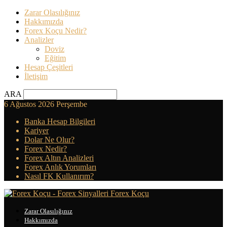
Zarar Olasılığınız
Hakkımızda
Forex Koçu Nedir?
Analizler
Doviz
Eğitim
Hesap Çeşitleri
İletişim
ARA
6 Ağustos 2026 Perşembe
Banka Hesap Bilgileri
Kariyer
Dolar Ne Olur?
Forex Nedir?
Forex Altın Analizleri
Forex Anlık Yorumları
Nasıl FK Kullanırım?
Forex Koçu
Zarar Olasılığınız
Hakkımızda