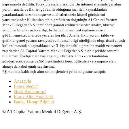
kapsamında değildir. Forex piyasaları risklidir. Bu internet sitesinde yer alan
yorum, analiz ve fikirler güvenilir olduğuna inanılan kaynaklardan
yararlanılarak hazırlanmıştır ve analistlerimizin kişisel görüşlerini
yansıtmaktadır. Kullanılan tablo grafiklerin doğruluğu A1 Capital Yatırım
Menkul Değerler A.Ş. tarafından garanti edilmemektedir. Analiz, fikir ve
yorumlar bilgi amaçlı verilip, herhangi bir menfaat sağlama amacı
güdülmemektedir. Sitede yer alan her türlü Analiz, fikir, yorum, tablo ve
grafikler genel yatırım tavsiyesi ve finansal bilgi niteliğinde olup, ticari amaçlı
kullanılmasından kaynaklanan ve 3. kişiler dahil uğranılan maddi ve manevi
zararlardan A1 Capital Yatırım Menkul Değerler A.Ş. hiçbir şekilde sorumlu
tutulamaz. Üyeliğinizin başlangıcıyla birlikte Forexkocu tarafından
gönderilecek eposta ve SMS şeklindeki forex bültenleri ve kampanyaları
almayı da kabul etmiş sayılırsınız.
*Şirketimiz kaldıraçlı alım-satım işlemleri yetki belgesine sahiptir.
Anasayfa
Forex Nedir?
Nasıl Kullanırım?
Forex Altın Analizleri
Banka Hesap Bilgileri
© A1 Capital Yatırım Menkul Değerler A.Ş.