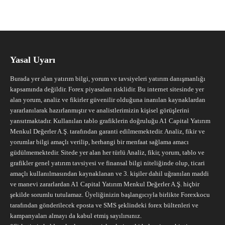
Yasal Uyarı
Burada yer alan yatırım bilgi, yorum ve tavsiyeleri yatırım danışmanlığı
kapsamında değildir. Forex piyasaları risklidir. Bu internet sitesinde yer
alan yorum, analiz ve fikirler güvenilir olduğuna inanılan kaynaklardan
yararlanılarak hazırlanmıştır ve analistlerimizin kişisel görüşlerini
yansıtmaktadır. Kullanılan tablo grafiklerin doğruluğu A1 Capital Yatırım
Menkul Değerler A.Ş. tarafından garanti edilmemektedir. Analiz, fikir ve
yorumlar bilgi amaçlı verilip, herhangi bir menfaat sağlama amacı
güdülmemektedir. Sitede yer alan her türlü Analiz, fikir, yorum, tablo ve
grafikler genel yatırım tavsiyesi ve finansal bilgi niteliğinde olup, ticari
amaçlı kullanılmasından kaynaklanan ve 3. kişiler dahil uğranılan maddi
ve manevi zararlardan A1 Capital Yatırım Menkul Değerler A.Ş. hiçbir
şekilde sorumlu tutulamaz. Üyeliğinizin başlangıcıyla birlikte Forexkocu
tarafından gönderilecek eposta ve SMS şeklindeki forex bültenleri ve
kampanyaları almayı da kabul etmiş sayılırsınız.