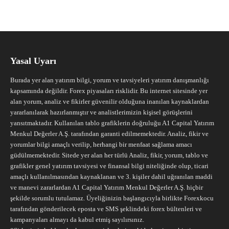
Yasal Uyarı
Burada yer alan yatırım bilgi, yorum ve tavsiyeleri yatırım danışmanlığı
kapsamında değildir. Forex piyasaları risklidir. Bu internet sitesinde yer
alan yorum, analiz ve fikirler güvenilir olduğuna inanılan kaynaklardan
yararlanılarak hazırlanmıştır ve analistlerimizin kişisel görüşlerini
yansıtmaktadır. Kullanılan tablo grafiklerin doğruluğu A1 Capital Yatırım
Menkul Değerler A.Ş. tarafından garanti edilmemektedir. Analiz, fikir ve
yorumlar bilgi amaçlı verilip, herhangi bir menfaat sağlama amacı
güdülmemektedir. Sitede yer alan her türlü Analiz, fikir, yorum, tablo ve
grafikler genel yatırım tavsiyesi ve finansal bilgi niteliğinde olup, ticari
amaçlı kullanılmasından kaynaklanan ve 3. kişiler dahil uğranılan maddi
ve manevi zararlardan A1 Capital Yatırım Menkul Değerler A.Ş. hiçbir
şekilde sorumlu tutulamaz. Üyeliğinizin başlangıcıyla birlikte Forexkocu
tarafından gönderilecek eposta ve SMS şeklindeki forex bültenleri ve
kampanyaları almayı da kabul etmiş sayılırsınız.