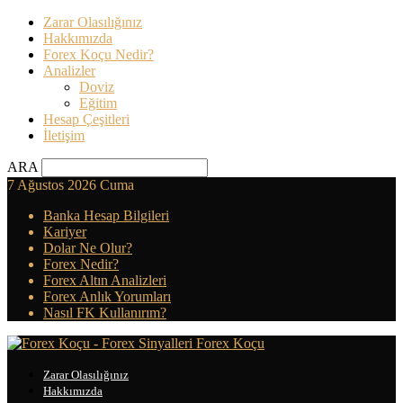
Zarar Olasılığınız
Hakkımızda
Forex Koçu Nedir?
Analizler
Doviz
Eğitim
Hesap Çeşitleri
İletişim
ARA
7 Ağustos 2026 Cuma
Banka Hesap Bilgileri
Kariyer
Dolar Ne Olur?
Forex Nedir?
Forex Altın Analizleri
Forex Anlık Yorumları
Nasıl FK Kullanırım?
Forex Koçu
Zarar Olasılığınız
Hakkımızda