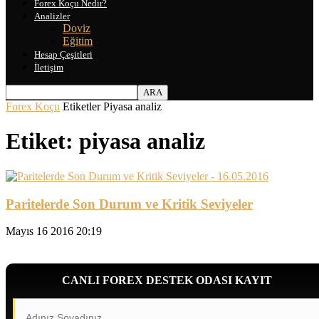
Forex Koçu Nedir?
Analizler
Doviz
Eğitim
Hesap Çeşitleri
İletişim
Forex Koçu
Etiketler
Piyasa analiz
Etiket: piyasa analiz
Paritelerde Son Durum ve Kritik Seviyeler
Mayıs 16 2016 20:19
CANLI FOREX DESTEK ODASI KAYIT