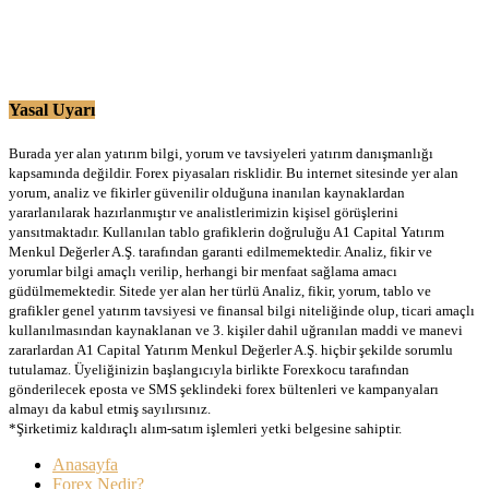
Yasal Uyarı
Burada yer alan yatırım bilgi, yorum ve tavsiyeleri yatırım danışmanlığı
kapsamında değildir. Forex piyasaları risklidir. Bu internet sitesinde yer alan
yorum, analiz ve fikirler güvenilir olduğuna inanılan kaynaklardan
yararlanılarak hazırlanmıştır ve analistlerimizin kişisel görüşlerini
yansıtmaktadır. Kullanılan tablo grafiklerin doğruluğu A1 Capital Yatırım
Menkul Değerler A.Ş. tarafından garanti edilmemektedir. Analiz, fikir ve
yorumlar bilgi amaçlı verilip, herhangi bir menfaat sağlama amacı
güdülmemektedir. Sitede yer alan her türlü Analiz, fikir, yorum, tablo ve
grafikler genel yatırım tavsiyesi ve finansal bilgi niteliğinde olup, ticari amaçlı
kullanılmasından kaynaklanan ve 3. kişiler dahil uğranılan maddi ve manevi
zararlardan A1 Capital Yatırım Menkul Değerler A.Ş. hiçbir şekilde sorumlu
tutulamaz. Üyeliğinizin başlangıcıyla birlikte Forexkocu tarafından
gönderilecek eposta ve SMS şeklindeki forex bültenleri ve kampanyaları
almayı da kabul etmiş sayılırsınız.
*Şirketimiz kaldıraçlı alım-satım işlemleri yetki belgesine sahiptir.
Anasayfa
Forex Nedir?