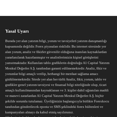
Yasal Uyarı
Burada yer alan yatırım bilgi, yorum ve tavsiyeleri yatırım danışmanlığı
kapsamında değildir. Forex piyasaları risklidir. Bu internet sitesinde yer
alan yorum, analiz ve fikirler güvenilir olduğuna inanılan kaynaklardan
yararlanılarak hazırlanmıştır ve analistlerimizin kişisel görüşlerini
yansıtmaktadır. Kullanılan tablo grafiklerin doğruluğu A1 Capital Yatırım
Menkul Değerler A.Ş. tarafından garanti edilmemektedir. Analiz, fikir ve
yorumlar bilgi amaçlı verilip, herhangi bir menfaat sağlama amacı
güdülmemektedir. Sitede yer alan her türlü Analiz, fikir, yorum, tablo ve
grafikler genel yatırım tavsiyesi ve finansal bilgi niteliğinde olup, ticari
amaçlı kullanılmasından kaynaklanan ve 3. kişiler dahil uğranılan maddi
ve manevi zararlardan A1 Capital Yatırım Menkul Değerler A.Ş. hiçbir
şekilde sorumlu tutulamaz. Üyeliğinizin başlangıcıyla birlikte Forexkocu
tarafından gönderilecek eposta ve SMS şeklindeki forex bültenleri ve
kampanyaları almayı da kabul etmiş sayılırsınız.