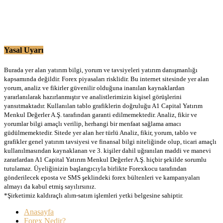
Yasal Uyarı
Burada yer alan yatırım bilgi, yorum ve tavsiyeleri yatırım danışmanlığı
kapsamında değildir. Forex piyasaları risklidir. Bu internet sitesinde yer alan
yorum, analiz ve fikirler güvenilir olduğuna inanılan kaynaklardan
yararlanılarak hazırlanmıştır ve analistlerimizin kişisel görüşlerini
yansıtmaktadır. Kullanılan tablo grafiklerin doğruluğu A1 Capital Yatırım
Menkul Değerler A.Ş. tarafından garanti edilmemektedir. Analiz, fikir ve
yorumlar bilgi amaçlı verilip, herhangi bir menfaat sağlama amacı
güdülmemektedir. Sitede yer alan her türlü Analiz, fikir, yorum, tablo ve
grafikler genel yatırım tavsiyesi ve finansal bilgi niteliğinde olup, ticari amaçlı
kullanılmasından kaynaklanan ve 3. kişiler dahil uğranılan maddi ve manevi
zararlardan A1 Capital Yatırım Menkul Değerler A.Ş. hiçbir şekilde sorumlu
tutulamaz. Üyeliğinizin başlangıcıyla birlikte Forexkocu tarafından
gönderilecek eposta ve SMS şeklindeki forex bültenleri ve kampanyaları
almayı da kabul etmiş sayılırsınız.
*Şirketimiz kaldıraçlı alım-satım işlemleri yetki belgesine sahiptir.
Anasayfa
Forex Nedir?