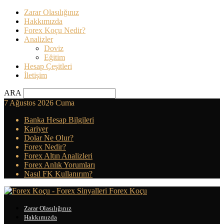
Zarar Olasılığınız
Hakkımızda
Forex Koçu Nedir?
Analizler
Doviz
Eğitim
Hesap Çeşitleri
İletişim
ARA
7 Ağustos 2026 Cuma
Banka Hesap Bilgileri
Kariyer
Dolar Ne Olur?
Forex Nedir?
Forex Altın Analizleri
Forex Anlık Yorumları
Nasıl FK Kullanırım?
Forex Koçu
Zarar Olasılığınız
Hakkımızda