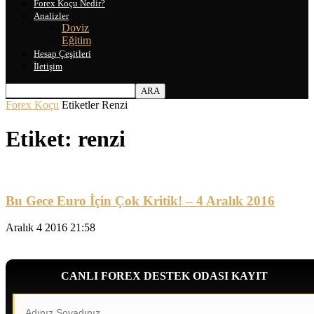
Forex Koçu Nedir?
Analizler
Doviz
Eğitim
Hesap Çeşitleri
İletişim
Forex Koçu
Etiketler
Renzi
Etiket: renzi
Bu Gece Euro İçin Çok Kritik! – 4 Aralık 2016
Aralık 4 2016 21:58
CANLI FOREX DESTEK ODASI KAYIT