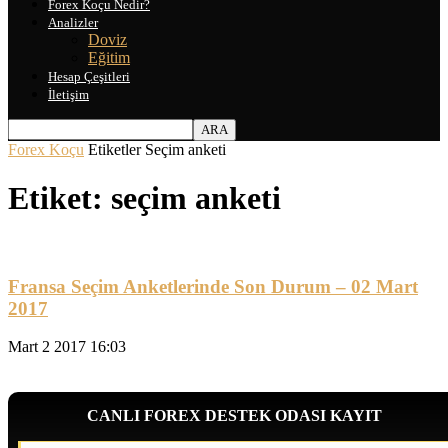
Forex Koçu Nedir?
Analizler
Doviz
Eğitim
Hesap Çeşitleri
İletişim
Forex Koçu
Etiketler
Seçim anketi
Etiket: seçim anketi
Fransa Seçim Anketlerinde Son Durum – 02 Mart
2017
Mart 2 2017 16:03
CANLI FOREX DESTEK ODASI KAYIT