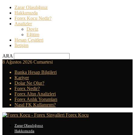
Zarar Olasılığınız
Hakkımızda
Forex Koçu Nedir?
Analizler
Doviz
Eğitim
Hesap Çeşitleri
İletişim
ARA
8 Ağustos 2026 Cumartesi
Banka Hesap Bilgileri
Kariyer
Dolar Ne Olur?
Forex Nedir?
Forex Altın Analizleri
Forex Anlık Yorumları
Nasıl FK Kullanırım?
Forex Koçu
Zarar Olasılığınız
Hakkımızda