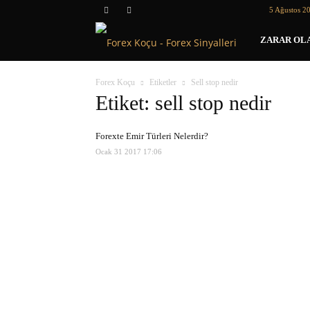
5 Ağustos 2
Forex
ZARAR OLA
Koçu
Forex Koçu
Etiketler
Sell stop nedir
Etiket: sell stop nedir
Forexte Emir Türleri Nelerdir?
Ocak 31 2017 17:06