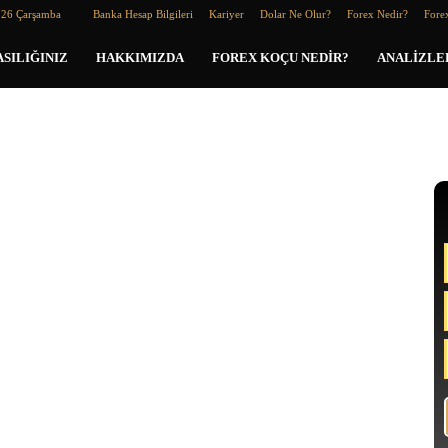
026 Çarşamba
Banka Hesap Bilgileri
Kariyer
Dolar Ne Olur?
Forex Nedir?
Forex
SILIĞINIZ
HAKKIMIZDA
FOREX KOÇU NEDIR?
ANALIZLE