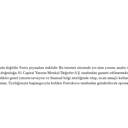
a değildir. Forex piyasaları risklidir. Bu internet sitesinde yer alan yorum, analiz
in doğruluğu A1 Capital Yatırım Menkul Değerler A.Ş. tarafından garanti edilmemekte
afikler genel yatırım tavsiyesi ve finansal bilgi niteliğinde olup, ticari amaçlı ku
lamaz. Üyeliğinizin başlangıcıyla birlikte Forexkocu tarafından gönderilecek epost