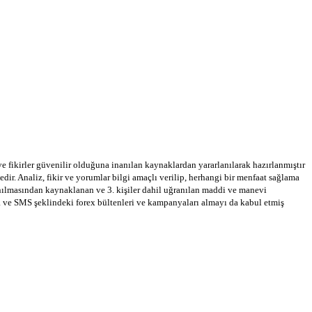
 ve fikirler güvenilir olduğuna inanılan kaynaklardan yararlanılarak hazırlanmıştır
dir. Analiz, fikir ve yorumlar bilgi amaçlı verilip, herhangi bir menfaat sağlama
llanılmasından kaynaklanan ve 3. kişiler dahil uğranılan maddi ve manevi
a ve SMS şeklindeki forex bültenleri ve kampanyaları almayı da kabul etmiş