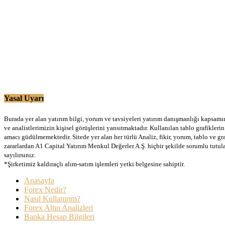
Yasal Uyarı
Burada yer alan yatırım bilgi, yorum ve tavsiyeleri yatırım danışmanlığı kapsamınd
ve analistlerimizin kişisel görüşlerini yansıtmaktadır. Kullanılan tablo grafikler
amacı güdülmemektedir. Sitede yer alan her türlü Analiz, fikir, yorum, tablo ve gr
zararlardan A1 Capital Yatırım Menkul Değerler A.Ş. hiçbir şekilde sorumlu tutu
sayılırsınız.
*Şirketimiz kaldıraçlı alım-satım işlemleri yetki belgesine sahiptir.
Anasayfa
Forex Nedir?
Nasıl Kullanırım?
Forex Altın Analizleri
Banka Hesap Bilgileri