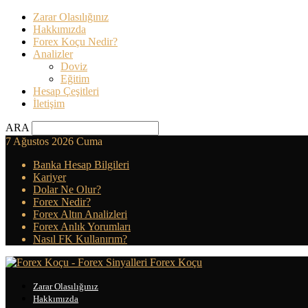
Zarar Olasılığınız
Hakkımızda
Forex Koçu Nedir?
Analizler
Doviz
Eğitim
Hesap Çeşitleri
İletişim
ARA
7 Ağustos 2026 Cuma
Banka Hesap Bilgileri
Kariyer
Dolar Ne Olur?
Forex Nedir?
Forex Altın Analizleri
Forex Anlık Yorumları
Nasıl FK Kullanırım?
Forex Koçu
Zarar Olasılığınız
Hakkımızda