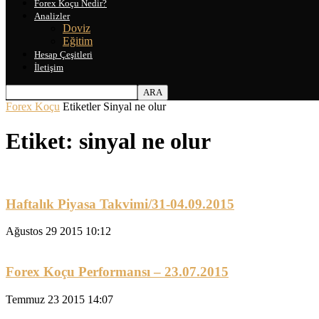
Forex Koçu Nedir?
Analizler
Doviz
Eğitim
Hesap Çeşitleri
İletişim
Forex Koçu
Etiketler
Sinyal ne olur
Etiket: sinyal ne olur
Haftalık Piyasa Takvimi/31-04.09.2015
Ağustos 29 2015 10:12
Forex Koçu Performansı – 23.07.2015
Temmuz 23 2015 14:07