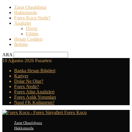
Zarar Olasılığınız
Hakkımızda
Forex Koçu Nedir?
Analizler
Doviz
Eğitim
Hesap Çeşitleri
İletişim
ARA
10 Ağustos 2026 Pazartesi
Banka Hesap Bilgileri
Kariyer
Dolar Ne Olur?
Forex Nedir?
Forex Altın Analizleri
Forex Anlık Yorumları
Nasıl FK Kullanırım?
Forex Koçu
Zarar Olasılığınız
Hakkımızda