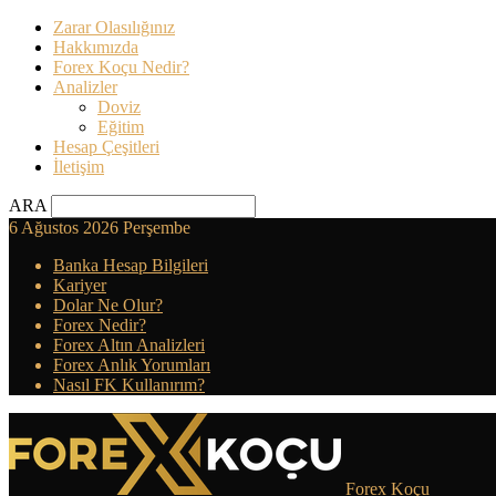
Zarar Olasılığınız
Hakkımızda
Forex Koçu Nedir?
Analizler
Doviz
Eğitim
Hesap Çeşitleri
İletişim
ARA
6 Ağustos 2026 Perşembe
Banka Hesap Bilgileri
Kariyer
Dolar Ne Olur?
Forex Nedir?
Forex Altın Analizleri
Forex Anlık Yorumları
Nasıl FK Kullanırım?
Forex Koçu