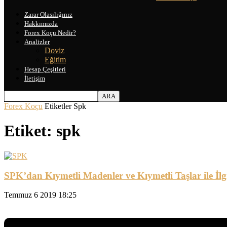
Zarar Olasılığınız
Hakkımızda
Forex Koçu Nedir?
Analizler
Doviz
Eğitim
Hesap Çeşitleri
İletişim
Forex Koçu
Etiketler
Spk
Etiket: spk
SPK’dan Kıymetli Madenler ve Kıymetli Taşlar ile İlgi
Temmuz 6 2019 18:25