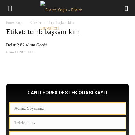
Forex
Forex Koçu
Etiketler
Tcmb başkanı kim
Koçu
Etiket: tcmb başkanı kim
Dolar 2.82 Altını Gördü
Nisan 11 2016 14:56
CANLI FOREX DESTEK ODASI KAYIT