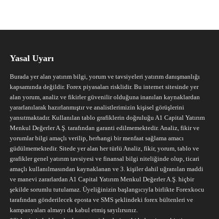
Yasal Uyarı
Burada yer alan yatırım bilgi, yorum ve tavsiyeleri yatırım danışmanlığı
kapsamında değildir. Forex piyasaları risklidir. Bu internet sitesinde yer
alan yorum, analiz ve fikirler güvenilir olduğuna inanılan kaynaklardan
yararlanılarak hazırlanmıştır ve analistlerimizin kişisel görüşlerini
yansıtmaktadır. Kullanılan tablo grafiklerin doğruluğu A1 Capital Yatırım
Menkul Değerler A.Ş. tarafından garanti edilmemektedir. Analiz, fikir ve
yorumlar bilgi amaçlı verilip, herhangi bir menfaat sağlama amacı
güdülmemektedir. Sitede yer alan her türlü Analiz, fikir, yorum, tablo ve
grafikler genel yatırım tavsiyesi ve finansal bilgi niteliğinde olup, ticari
amaçlı kullanılmasından kaynaklanan ve 3. kişiler dahil uğranılan maddi
ve manevi zararlardan A1 Capital Yatırım Menkul Değerler A.Ş. hiçbir
şekilde sorumlu tutulamaz. Üyeliğinizin başlangıcıyla birlikte Forexkocu
tarafından gönderilecek eposta ve SMS şeklindeki forex bültenleri ve
kampanyaları almayı da kabul etmiş sayılırsınız.