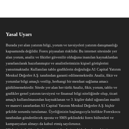
Yasal Uyarı
Burada yer alan yatırım bilgi, yorum ve tavsiyeleri yatırım danışmanlığı
kapsamında değildir. Forex piyasaları risklidir. Bu internet sitesinde yer
alan yorum, analiz ve fikirler güvenilir olduğuna inanılan kaynaklardan
yararlanılarak hazırlanmıştır ve analistlerimizin kişisel görüşlerini
yansıtmaktadır. Kullanılan tablo grafiklerin doğruluğu A1 Capital Yatırım
Menkul Değerler A.Ş. tarafından garanti edilmemektedir. Analiz, fikir ve
yorumlar bilgi amaçlı verilip, herhangi bir menfaat sağlama amacı
güdülmemektedir. Sitede yer alan her türlü Analiz, fikir, yorum, tablo ve
grafikler genel yatırım tavsiyesi ve finansal bilgi niteliğinde olup, ticari
amaçlı kullanılmasından kaynaklanan ve 3. kişiler dahil uğranılan maddi
ve manevi zararlardan A1 Capital Yatırım Menkul Değerler A.Ş. hiçbir
şekilde sorumlu tutulamaz. Üyeliğinizin başlangıcıyla birlikte Forexkocu
tarafından gönderilecek eposta ve SMS şeklindeki forex bültenleri ve
kampanyaları almayı da kabul etmiş sayılırsınız.