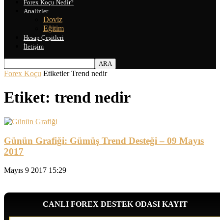
Forex Koçu Nedir?
Analizler
Doviz
Eğitim
Hesap Çeşitleri
İletişim
Forex Koçu
Etiketler
Trend nedir
Etiket: trend nedir
Günün Grafiği: Gümüş Trend Desteği – 09 Mayıs
2017
Mayıs 9 2017 15:29
CANLI FOREX DESTEK ODASI KAYIT