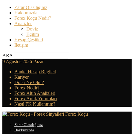
Zarar Olasılığınız
Hakkımızda
Forex Koçu Nedir?
Analizler
Doviz
Eğitim
Hesap Çeşitleri
İletişim
ARA
9 Ağustos 2026 Pazar
Banka Hesap Bilgileri
Kariyer
Dolar Ne Olur?
Forex Nedir?
Forex Altın Analizleri
Forex Anlık Yorumları
Nasıl FK Kullanırım?
Forex Koçu
Zarar Olasılığınız
Hakkımızda