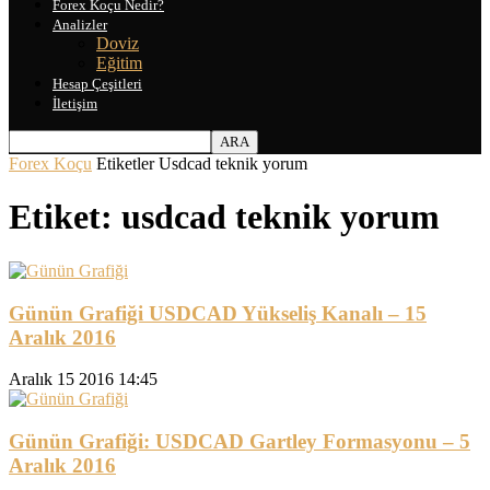
Forex Koçu Nedir?
Analizler
Doviz
Eğitim
Hesap Çeşitleri
İletişim
Forex Koçu
Etiketler
Usdcad teknik yorum
Etiket: usdcad teknik yorum
Günün Grafiği USDCAD Yükseliş Kanalı – 15
Aralık 2016
Aralık 15 2016 14:45
Günün Grafiği: USDCAD Gartley Formasyonu – 5
Aralık 2016