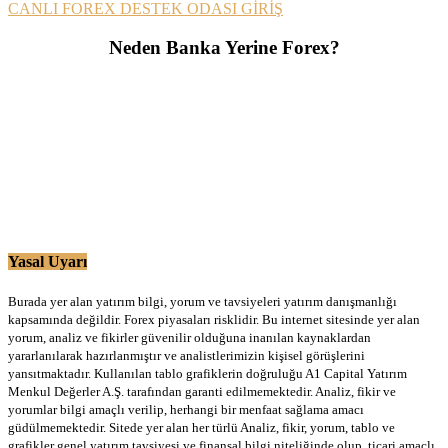
CANLI FOREX DESTEK ODASI GİRİŞ
Neden Banka Yerine Forex?
Yasal Uyarı
Burada yer alan yatırım bilgi, yorum ve tavsiyeleri yatırım danışmanlığı
kapsamında değildir. Forex piyasaları risklidir. Bu internet sitesinde yer alan
yorum, analiz ve fikirler güvenilir olduğuna inanılan kaynaklardan
yararlanılarak hazırlanmıştır ve analistlerimizin kişisel görüşlerini
yansıtmaktadır. Kullanılan tablo grafiklerin doğruluğu A1 Capital Yatırım
Menkul Değerler A.Ş. tarafından garanti edilmemektedir. Analiz, fikir ve
yorumlar bilgi amaçlı verilip, herhangi bir menfaat sağlama amacı
güdülmemektedir. Sitede yer alan her türlü Analiz, fikir, yorum, tablo ve
grafikler genel yatırım tavsiyesi ve finansal bilgi niteliğinde olup, ticari amaçlı