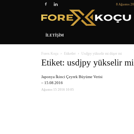
8 Ağustos 2
İLETIŞIM
Forex Koçu
Etiketler
Usdjpy yükselir mi düşer mi
Etiket: usdjpy yükselir m
Japonya İkinci Çeyrek Büyüme Verisi
– 15.08.2016
Ağustos 15 2016 10:05