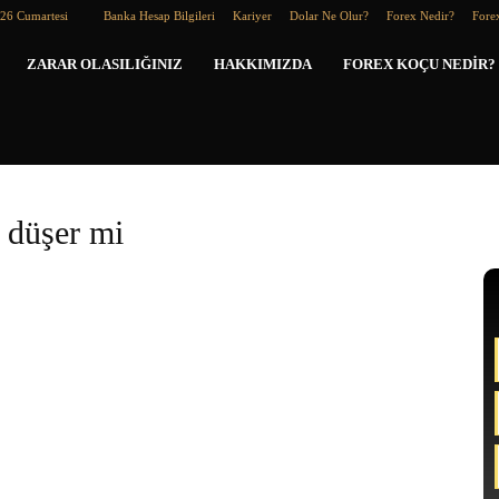
026 Cumartesi
Banka Hesap Bilgileri
Kariyer
Dolar Ne Olur?
Forex Nedir?
Forex
Forex
ZARAR OLASILIĞINIZ
HAKKIMIZDA
FOREX KOÇU NEDIR?
Koçu
i düşer mi