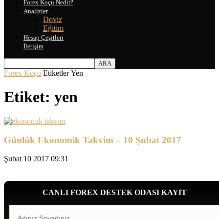
Forex Koçu Nedir?
Analizler
Doviz
Eğitim
Hesap Çeşitleri
İletişim
Forex Koçu
Etiketler
Yen
Etiket: yen
Günlük Ekonomik Takvim – 10 Şubat 2017
Şubat 10 2017 09:31
CANLI FOREX DESTEK ODASI KAYIT