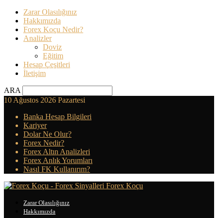
Zarar Olasılığınız
Hakkımızda
Forex Koçu Nedir?
Analizler
Doviz
Eğitim
Hesap Çeşitleri
İletişim
ARA
10 Ağustos 2026 Pazartesi
Banka Hesap Bilgileri
Kariyer
Dolar Ne Olur?
Forex Nedir?
Forex Altın Analizleri
Forex Anlık Yorumları
Nasıl FK Kullanırım?
Forex Koçu
Zarar Olasılığınız
Hakkımızda