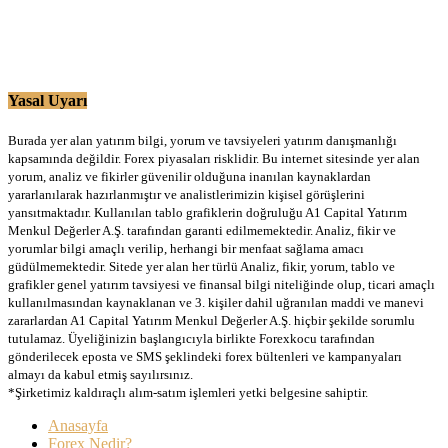
Yasal Uyarı
Burada yer alan yatırım bilgi, yorum ve tavsiyeleri yatırım danışmanlığı
kapsamında değildir. Forex piyasaları risklidir. Bu internet sitesinde yer alan
yorum, analiz ve fikirler güvenilir olduğuna inanılan kaynaklardan
yararlanılarak hazırlanmıştır ve analistlerimizin kişisel görüşlerini
yansıtmaktadır. Kullanılan tablo grafiklerin doğruluğu A1 Capital Yatırım
Menkul Değerler A.Ş. tarafından garanti edilmemektedir. Analiz, fikir ve
yorumlar bilgi amaçlı verilip, herhangi bir menfaat sağlama amacı
güdülmemektedir. Sitede yer alan her türlü Analiz, fikir, yorum, tablo ve
grafikler genel yatırım tavsiyesi ve finansal bilgi niteliğinde olup, ticari amaçlı
kullanılmasından kaynaklanan ve 3. kişiler dahil uğranılan maddi ve manevi
zararlardan A1 Capital Yatırım Menkul Değerler A.Ş. hiçbir şekilde sorumlu
tutulamaz. Üyeliğinizin başlangıcıyla birlikte Forexkocu tarafından
gönderilecek eposta ve SMS şeklindeki forex bültenleri ve kampanyaları
almayı da kabul etmiş sayılırsınız.
*Şirketimiz kaldıraçlı alım-satım işlemleri yetki belgesine sahiptir.
Anasayfa
Forex Nedir?