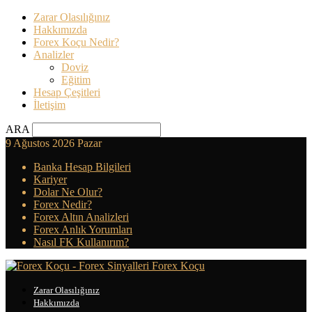
Zarar Olasılığınız
Hakkımızda
Forex Koçu Nedir?
Analizler
Doviz
Eğitim
Hesap Çeşitleri
İletişim
ARA
9 Ağustos 2026 Pazar
Banka Hesap Bilgileri
Kariyer
Dolar Ne Olur?
Forex Nedir?
Forex Altın Analizleri
Forex Anlık Yorumları
Nasıl FK Kullanırım?
Forex Koçu
Zarar Olasılığınız
Hakkımızda