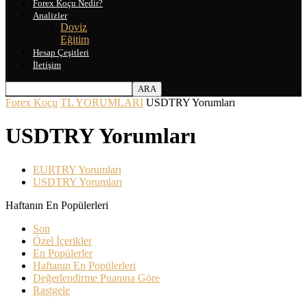
Forex Koçu Nedir?
Analizler
Doviz
Eğitim
Hesap Çeşitleri
İletişim
Forex Koçu
TL YORUMLARI
USDTRY Yorumları
USDTRY Yorumları
EURTRY Yorumları
USDTRY Yorumları
Haftanın En Popülerleri
Son
Özel İçerikler
En Popülerler
Haftanın En Popülerleri
Değerlendirme Puanına Göre
Rastgele