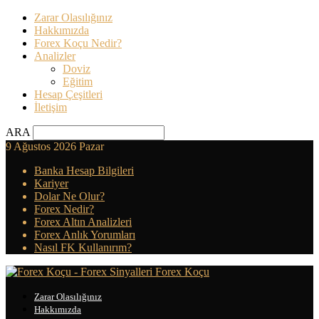
Zarar Olasılığınız
Hakkımızda
Forex Koçu Nedir?
Analizler
Doviz
Eğitim
Hesap Çeşitleri
İletişim
ARA
9 Ağustos 2026 Pazar
Banka Hesap Bilgileri
Kariyer
Dolar Ne Olur?
Forex Nedir?
Forex Altın Analizleri
Forex Anlık Yorumları
Nasıl FK Kullanırım?
Forex Koçu
Zarar Olasılığınız
Hakkımızda