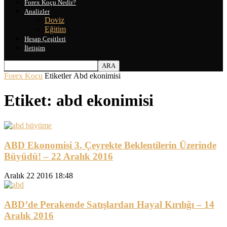
Forex Koçu Nedir?
Analizler
Doviz
Eğitim
Hesap Çeşitleri
İletişim
Forex Koçu
Etiketler
Abd ekonimisi
Etiket: abd ekonimisi
ABD Ekonomisi 3. Çeyrekte Beklentilerin Üzerinde
Büyüdü! – 22 Aralık 2016
Aralık 22 2016 18:48
ABD’de Perakende Satışlardan Hayal Kırılığı – 14
Aralık 2016