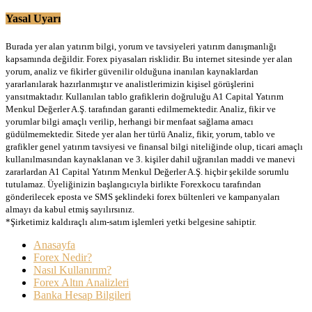
Yasal Uyarı
Burada yer alan yatırım bilgi, yorum ve tavsiyeleri yatırım danışmanlığı
kapsamında değildir. Forex piyasaları risklidir. Bu internet sitesinde yer alan
yorum, analiz ve fikirler güvenilir olduğuna inanılan kaynaklardan
yararlanılarak hazırlanmıştır ve analistlerimizin kişisel görüşlerini
yansıtmaktadır. Kullanılan tablo grafiklerin doğruluğu A1 Capital Yatırım
Menkul Değerler A.Ş. tarafından garanti edilmemektedir. Analiz, fikir ve
yorumlar bilgi amaçlı verilip, herhangi bir menfaat sağlama amacı
güdülmemektedir. Sitede yer alan her türlü Analiz, fikir, yorum, tablo ve
grafikler genel yatırım tavsiyesi ve finansal bilgi niteliğinde olup, ticari amaçlı
kullanılmasından kaynaklanan ve 3. kişiler dahil uğranılan maddi ve manevi
zararlardan A1 Capital Yatırım Menkul Değerler A.Ş. hiçbir şekilde sorumlu
tutulamaz. Üyeliğinizin başlangıcıyla birlikte Forexkocu tarafından
gönderilecek eposta ve SMS şeklindeki forex bültenleri ve kampanyaları
almayı da kabul etmiş sayılırsınız.
*Şirketimiz kaldıraçlı alım-satım işlemleri yetki belgesine sahiptir.
Anasayfa
Forex Nedir?
Nasıl Kullanırım?
Forex Altın Analizleri
Banka Hesap Bilgileri