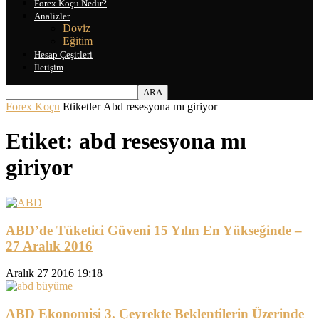
Forex Koçu Nedir?
Analizler
Doviz
Eğitim
Hesap Çeşitleri
İletişim
Forex Koçu
Etiketler
Abd resesyona mı giriyor
Etiket: abd resesyona mı
giriyor
ABD’de Tüketici Güveni 15 Yılın En Yükseğinde –
27 Aralık 2016
Aralık 27 2016 19:18
ABD Ekonomisi 3. Çeyrekte Beklentilerin Üzerinde