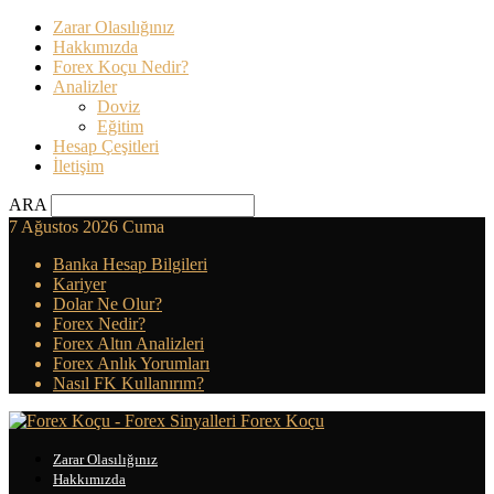
Zarar Olasılığınız
Hakkımızda
Forex Koçu Nedir?
Analizler
Doviz
Eğitim
Hesap Çeşitleri
İletişim
ARA
7 Ağustos 2026 Cuma
Banka Hesap Bilgileri
Kariyer
Dolar Ne Olur?
Forex Nedir?
Forex Altın Analizleri
Forex Anlık Yorumları
Nasıl FK Kullanırım?
Forex Koçu
Zarar Olasılığınız
Hakkımızda