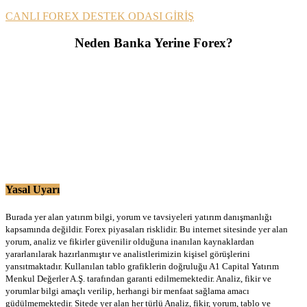
CANLI FOREX DESTEK ODASI GİRİŞ
Neden Banka Yerine Forex?
Yasal Uyarı
Burada yer alan yatırım bilgi, yorum ve tavsiyeleri yatırım danışmanlığı
kapsamında değildir. Forex piyasaları risklidir. Bu internet sitesinde yer alan
yorum, analiz ve fikirler güvenilir olduğuna inanılan kaynaklardan
yararlanılarak hazırlanmıştır ve analistlerimizin kişisel görüşlerini
yansıtmaktadır. Kullanılan tablo grafiklerin doğruluğu A1 Capital Yatırım
Menkul Değerler A.Ş. tarafından garanti edilmemektedir. Analiz, fikir ve
yorumlar bilgi amaçlı verilip, herhangi bir menfaat sağlama amacı
güdülmemektedir. Sitede yer alan her türlü Analiz, fikir, yorum, tablo ve