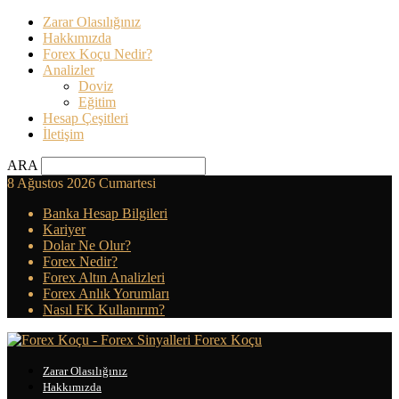
Zarar Olasılığınız
Hakkımızda
Forex Koçu Nedir?
Analizler
Doviz
Eğitim
Hesap Çeşitleri
İletişim
ARA
8 Ağustos 2026 Cumartesi
Banka Hesap Bilgileri
Kariyer
Dolar Ne Olur?
Forex Nedir?
Forex Altın Analizleri
Forex Anlık Yorumları
Nasıl FK Kullanırım?
Forex Koçu
Zarar Olasılığınız
Hakkımızda