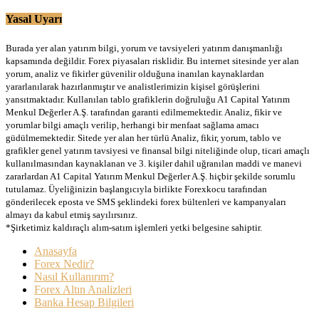
Yasal Uyarı
Burada yer alan yatırım bilgi, yorum ve tavsiyeleri yatırım danışmanlığı
kapsamında değildir. Forex piyasaları risklidir. Bu internet sitesinde yer alan
yorum, analiz ve fikirler güvenilir olduğuna inanılan kaynaklardan
yararlanılarak hazırlanmıştır ve analistlerimizin kişisel görüşlerini
yansıtmaktadır. Kullanılan tablo grafiklerin doğruluğu A1 Capital Yatırım
Menkul Değerler A.Ş. tarafından garanti edilmemektedir. Analiz, fikir ve
yorumlar bilgi amaçlı verilip, herhangi bir menfaat sağlama amacı
güdülmemektedir. Sitede yer alan her türlü Analiz, fikir, yorum, tablo ve
grafikler genel yatırım tavsiyesi ve finansal bilgi niteliğinde olup, ticari amaçlı
kullanılmasından kaynaklanan ve 3. kişiler dahil uğranılan maddi ve manevi
zararlardan A1 Capital Yatırım Menkul Değerler A.Ş. hiçbir şekilde sorumlu
tutulamaz. Üyeliğinizin başlangıcıyla birlikte Forexkocu tarafından
gönderilecek eposta ve SMS şeklindeki forex bültenleri ve kampanyaları
almayı da kabul etmiş sayılırsınız.
*Şirketimiz kaldıraçlı alım-satım işlemleri yetki belgesine sahiptir.
Anasayfa
Forex Nedir?
Nasıl Kullanırım?
Forex Altın Analizleri
Banka Hesap Bilgileri