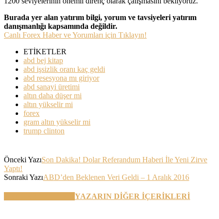
1200 seviyelerinin önemli direnç olarak çalışmasını bekliyoruz.
Burada yer alan yatırım bilgi, yorum ve tavsiyeleri yatırım
danışmanlığı kapsamında değildir.
Canlı Forex Haber ve Yorumları için Tıklayın!
ETİKETLER
abd bej kitap
abd işsizlik oranı kaç geldi
abd resesyona mı giriyor
abd sanayi üretimi
altın daha düşer mi
altın yükselir mi
forex
gram altın yükselir mi
trump clinton
Önceki Yazı
Son Dakika! Dolar Referandum Haberi İle Yeni Zirve
Yaptı!
Sonraki Yazı
ABD’den Beklenen Veri Geldi – 1 Aralık 2016
BENZER YAZILAR
YAZARIN DİĞER İÇERİKLERİ