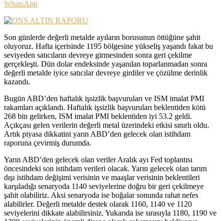
WhatsApp
Son günlerde değerli metalde ayıların borusunun öttüğüne şahit
oluyoruz. Hafta içerisinde 1195 bölgesine yükseliş yaşandı fakat bu
seviyeden satıcıların devreye girmesinden sonra geri çekilme
gerçekleşti. Dün dolar endeksinde yaşanılan toparlanmadan sonra
değerli metalde iyice satıcılar devreye girdiler ve çözülme derinlik
kazandı.
Bugün ABD’den haftalık işsizlik başvuruları ve ISM imalat PMI
rakamları açıklandı. Haftalık işsizlik başvuruları beklentiden kötü
268 bin gelirken, ISM imalat PMI beklentiden iyi 53.2 geldi.
Açıkçası gelen verilerin değerli metal üzerindeki etkisi sınırlı oldu.
Artık piyasa dikkatini yarın ABD’den gelecek olan istihdam
raporuna çevirmiş durumda.
Yarın ABD’den gelecek olan veriler Aralık ayı Fed toplantısı
öncesindeki son istihdam verileri olacak. Yarın gelecek olan tarım
dışı istihdam değişimi verisinin ve maaşlar verisinin beklentileri
karşıladığı senaryoda 1140 seviyelerine doğru bir geri çekilmeye
şahit olabiliriz. Aksi senaryoda ise boğalar sonunda rahat nefes
alabilirler. Değerli metalde destek olarak 1160, 1140 ve 1120
seviyelerini dikkate alabilirsiniz. Yukarıda ise sırasıyla 1180, 1190 ve