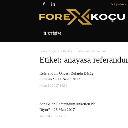
5 Ağustos 2
İLETIŞIM
Forex Koçu
Etiketler
Anayasa referandumu
Etiket: anayasa referand
Referandum Öncesi Dolarda Düşüş
Sürer mi? – 11 Nisan 2017
Nisan 11 2017 16:03
Son Gelen Referandum Anketleri Ne
Diyor? – 28 Mart 2017
Mart 28 2017 15:52