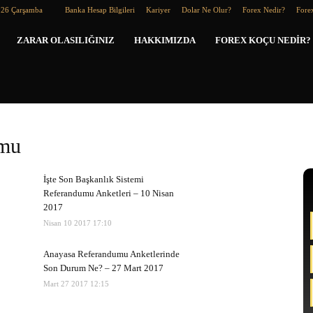
026 Çarşamba
Banka Hesap Bilgileri
Kariyer
Dolar Ne Olur?
Forex Nedir?
Forex
Forex
ZARAR OLASILIĞINIZ
HAKKIMIZDA
FOREX KOÇU NEDIR?
Koçu
umu
İşte Son Başkanlık Sistemi
Referandumu Anketleri – 10 Nisan
2017
Nisan 10 2017 17:10
Anayasa Referandumu Anketlerinde
Son Durum Ne? – 27 Mart 2017
Mart 27 2017 12:15