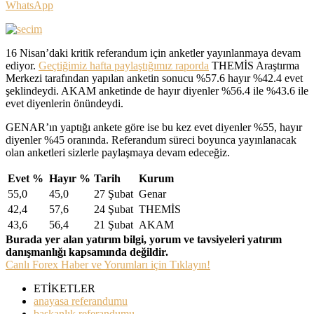
WhatsApp
16 Nisan’daki kritik referandum için anketler yayınlanmaya devam
ediyor.
Geçtiğimiz hafta paylaştığımız raporda
THEMİS Araştırma
Merkezi tarafından yapılan anketin sonucu %57.6 hayır %42.4 evet
şeklindeydi. AKAM anketinde de hayır diyenler %56.4 ile %43.6 ile
evet diyenlerin önündeydi.
GENAR’ın yaptığı ankete göre ise bu kez evet diyenler %55, hayır
diyenler %45 oranında. Referandum süreci boyunca yayınlanacak
olan anketleri sizlerle paylaşmaya devam edeceğiz.
Evet %
Hayır %
Tarih
Kurum
55,0
45,0
27 Şubat
Genar
42,4
57,6
24 Şubat
THEMİS
43,6
56,4
21 Şubat
AKAM
Burada yer alan yatırım bilgi, yorum ve tavsiyeleri yatırım
danışmanlığı kapsamında değildir.
Canlı Forex Haber ve Yorumları için Tıklayın!
ETİKETLER
anayasa referandumu
başkanlık referandumu