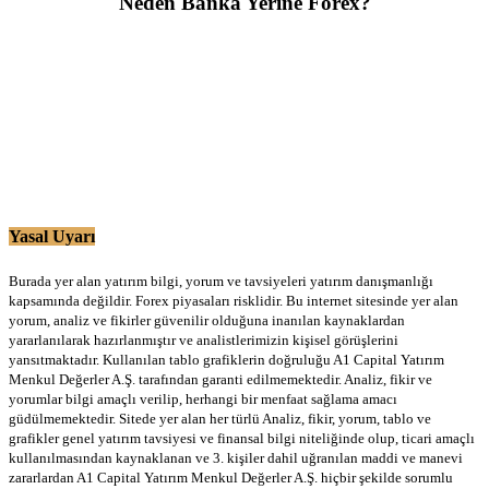
Neden Banka Yerine Forex?
Yasal Uyarı
Burada yer alan yatırım bilgi, yorum ve tavsiyeleri yatırım danışmanlığı
kapsamında değildir. Forex piyasaları risklidir. Bu internet sitesinde yer alan
yorum, analiz ve fikirler güvenilir olduğuna inanılan kaynaklardan
yararlanılarak hazırlanmıştır ve analistlerimizin kişisel görüşlerini
yansıtmaktadır. Kullanılan tablo grafiklerin doğruluğu A1 Capital Yatırım
Menkul Değerler A.Ş. tarafından garanti edilmemektedir. Analiz, fikir ve
yorumlar bilgi amaçlı verilip, herhangi bir menfaat sağlama amacı
güdülmemektedir. Sitede yer alan her türlü Analiz, fikir, yorum, tablo ve
grafikler genel yatırım tavsiyesi ve finansal bilgi niteliğinde olup, ticari amaçlı
kullanılmasından kaynaklanan ve 3. kişiler dahil uğranılan maddi ve manevi
zararlardan A1 Capital Yatırım Menkul Değerler A.Ş. hiçbir şekilde sorumlu