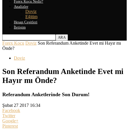
Forex Koçu Nedir?
Analizler
Doviz
Eğitim
Hesap Çeşitleri
İletişim
Forex Koçu
Doviz
Son Referandum Anketinde Evet mi Hayır mı
Önde?
Doviz
Son Referandum Anketinde Evet mi
Hayır mı Önde?
Referandum Anketlerinde Son Durum!
Şubat 27 2017 16:34
Facebook
Twitter
Google+
Pinterest