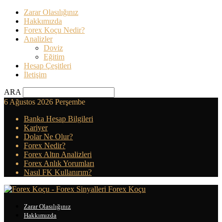
Zarar Olasılığınız
Hakkımızda
Forex Koçu Nedir?
Analizler
Doviz
Eğitim
Hesap Çeşitleri
İletişim
ARA
6 Ağustos 2026 Perşembe
Banka Hesap Bilgileri
Kariyer
Dolar Ne Olur?
Forex Nedir?
Forex Altın Analizleri
Forex Anlık Yorumları
Nasıl FK Kullanırım?
Forex Koçu
Zarar Olasılığınız
Hakkımızda