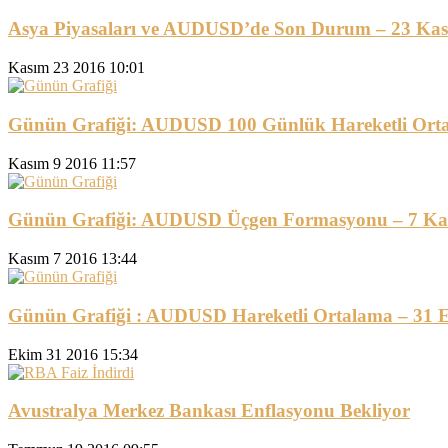
Asya Piyasaları ve AUDUSD’de Son Durum – 23 Ka
Kasım 23 2016 10:01
Günün Grafiği: AUDUSD 100 Günlük Hareketli Orta
Kasım 9 2016 11:57
Günün Grafiği: AUDUSD Üçgen Formasyonu – 7 Ka
Kasım 7 2016 13:44
Günün Grafiği : AUDUSD Hareketli Ortalama – 31 
Ekim 31 2016 15:34
Avustralya Merkez Bankası Enflasyonu Bekliyor