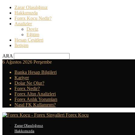
Zarar Olasılığınız
Hakkımızda
Forex Koçu Nedir?
Analizler
Doviz
Eğitim
Hesap Çeşitleri
İletişim
ARA
6 Ağustos 2026 Perşembe
Banka Hesap Bilgileri
Kariyer
Dolar Ne Olur?
Forex Nedir?
Forex Altın Analizleri
Forex Anlık Yorumları
Nasıl FK Kullanırım?
Forex Koçu
Zarar Olasılığınız
Hakkımızda