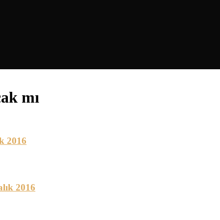
cak mı
k 2016
lık 2016