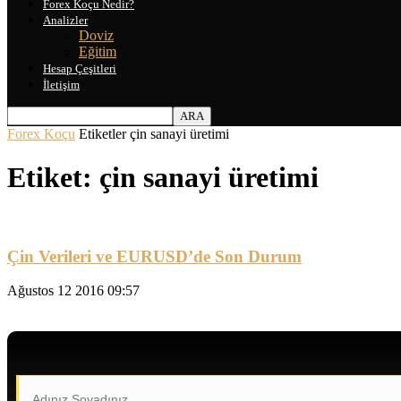
Forex Koçu Nedir?
Analizler
Doviz
Eğitim
Hesap Çeşitleri
İletişim
Forex Koçu
Etiketler
çin sanayi üretimi
Etiket: çin sanayi üretimi
Çin Verileri ve EURUSD’de Son Durum
Ağustos 12 2016 09:57