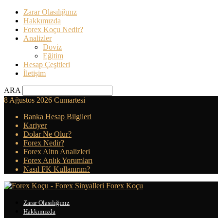
Zarar Olasılığınız
Hakkımızda
Forex Koçu Nedir?
Analizler
Doviz
Eğitim
Hesap Çeşitleri
İletişim
ARA
8 Ağustos 2026 Cumartesi
Banka Hesap Bilgileri
Kariyer
Dolar Ne Olur?
Forex Nedir?
Forex Altın Analizleri
Forex Anlık Yorumları
Nasıl FK Kullanırım?
Forex Koçu
Zarar Olasılığınız
Hakkımızda