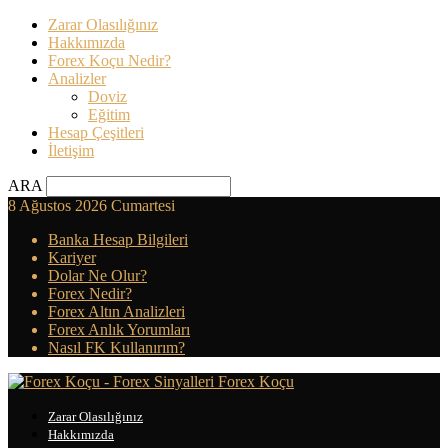
Zarar Olasılığınız
Hakkımızda
Forex Koçu Nedir?
Analizler
Doviz
Eğitim
Hesap Çeşitleri
İletişim
ARA
8 Ağustos 2026 Cumartesi
Banka Hesap Bilgileri
Kariyer
Dolar Ne Olur?
Forex Nedir?
Forex Altın Analizleri
Forex Anlık Yorumları
Nasıl FK Kullanırım?
Forex Koçu
Zarar Olasılığınız
Hakkımızda