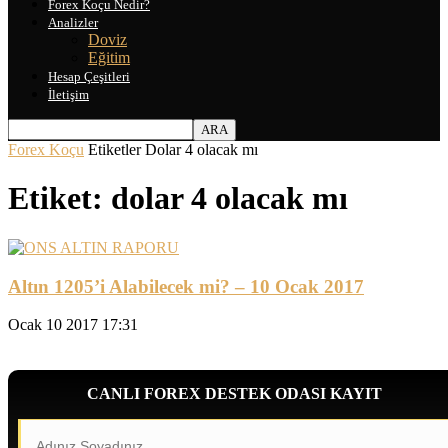
Forex Koçu Nedir?
Analizler
Doviz
Eğitim
Hesap Çeşitleri
İletişim
Forex Koçu
Etiketler
Dolar 4 olacak mı
Etiket: dolar 4 olacak mı
Altın 1205’i Alabilecek mi? – 10 Ocak 2017
Ocak 10 2017 17:31
CANLI FOREX DESTEK ODASI KAYIT