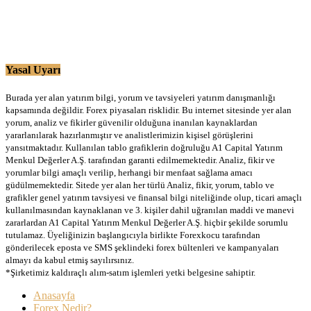
Yasal Uyarı
Burada yer alan yatırım bilgi, yorum ve tavsiyeleri yatırım danışmanlığı
kapsamında değildir. Forex piyasaları risklidir. Bu internet sitesinde yer alan
yorum, analiz ve fikirler güvenilir olduğuna inanılan kaynaklardan
yararlanılarak hazırlanmıştır ve analistlerimizin kişisel görüşlerini
yansıtmaktadır. Kullanılan tablo grafiklerin doğruluğu A1 Capital Yatırım
Menkul Değerler A.Ş. tarafından garanti edilmemektedir. Analiz, fikir ve
yorumlar bilgi amaçlı verilip, herhangi bir menfaat sağlama amacı
güdülmemektedir. Sitede yer alan her türlü Analiz, fikir, yorum, tablo ve
grafikler genel yatırım tavsiyesi ve finansal bilgi niteliğinde olup, ticari amaçlı
kullanılmasından kaynaklanan ve 3. kişiler dahil uğranılan maddi ve manevi
zararlardan A1 Capital Yatırım Menkul Değerler A.Ş. hiçbir şekilde sorumlu
tutulamaz. Üyeliğinizin başlangıcıyla birlikte Forexkocu tarafından
gönderilecek eposta ve SMS şeklindeki forex bültenleri ve kampanyaları
almayı da kabul etmiş sayılırsınız.
*Şirketimiz kaldıraçlı alım-satım işlemleri yetki belgesine sahiptir.
Anasayfa
Forex Nedir?