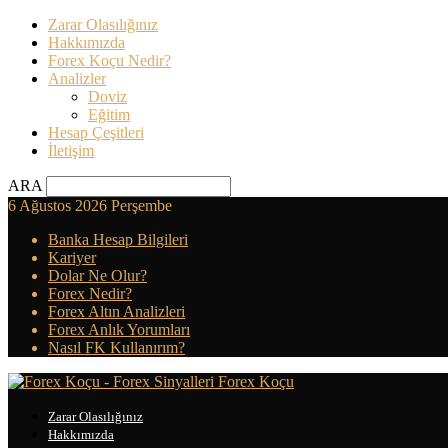
Zarar Olasılığınız
Hakkımızda
Forex Koçu Nedir?
Analizler
Doviz
Eğitim
Hesap Çeşitleri
İletişim
ARA
6 Ağustos 2026 Perşembe
Banka Hesap Bilgileri
Kariyer
Dolar Ne Olur?
Forex Nedir?
Forex Altın Analizleri
Forex Anlık Yorumları
Nasıl FK Kullanırım?
Forex Koçu
Zarar Olasılığınız
Hakkımızda