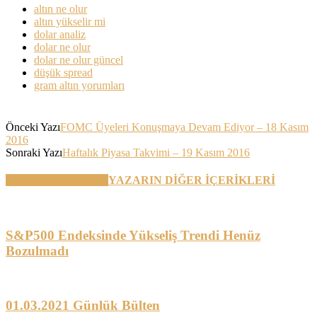
altın ne olur
altın yükselir mi
dolar analiz
dolar ne olur
dolar ne olur güncel
düşük spread
gram altın yorumları
Önceki Yazı
FOMC Üyeleri Konuşmaya Devam Ediyor – 18 Kasım
2016
Sonraki Yazı
Haftalık Piyasa Takvimi – 19 Kasım 2016
BENZER YAZILAR
YAZARIN DİĞER İÇERİKLERİ
S&P500 Endeksinde Yükseliş Trendi Henüz
Bozulmadı
01.03.2021 Günlük Bülten