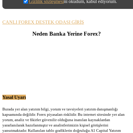
Gizlilik sözleşmesi
ni okudum, kabul ediyorum.
CANLI FOREX DESTEK ODASI GİRİŞ
Neden Banka Yerine Forex?
Yasal Uyarı
Burada yer alan yatırım bilgi, yorum ve tavsiyeleri yatırım danışmanlığı
kapsamında değildir. Forex piyasaları risklidir. Bu internet sitesinde yer alan
yorum, analiz ve fikirler güvenilir olduğuna inanılan kaynaklardan
yararlanılarak hazırlanmıştır ve analistlerimizin kişisel görüşlerini
yansıtmaktadır. Kullanılan tablo grafiklerin doğruluğu A1 Capital Yatırım