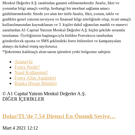
Menkul Değerler A.Ş. tarafından garanti edilmemektedir. Analiz, fikir ve
yorumlar bilgi amaçlı verilip, herhangi bir menfaat sağlama amacı
güdülmemektedir. Sitede yer alan her türlü Analiz, fikir, yorum, tablo ve
grafikler genel yatırım tavsiyesi ve finansal bilgi niteliğinde olup, ticari amaçlı
kullanılmasından kaynaklanan ve 3. kişiler dahil uğranılan maddi ve manevi
zararlardan A1 Capital Yatırım Menkul Değerler A.Ş. hiçbir şekilde sorumlu
tutulamaz. Üyeliğinizin başlangıcıyla birlikte Forexkocu tarafından
gönderilecek eposta ve SMS şeklindeki forex bültenleri ve kampanyaları
almayı da kabul etmiş sayılırsınız.
*Şirketimiz kaldıraçlı alım-satım işlemleri yetki belgesine sahiptir.
Anasayfa
Forex Nedir?
Nasıl Kullanırım?
Forex Altın Analizleri
Banka Hesap Bilgileri
© A1 Capital Yatırım Menkul Değerler A.Ş.
DİĞER İÇERİKLER
Dolar/TL’de 7.54 Direnci En Önemli Seviye…
Mart 4 2021 12:12