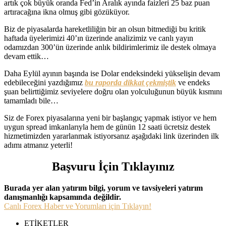
artık çok büyük oranda Fed’in Aralık ayında faizleri 25 baz puan
artıracağına ikna olmuş gibi gözüküyor.
Biz de piyasalarda hareketliliğin bir an olsun bitmediği bu kritik
haftada üyelerimizi 40’ın üzerinde analizimiz ve canlı yayın
odamızdan 300’ün üzerinde anlık bildirimlerimiz ile destek olmaya
devam ettik…
Daha Eylül ayının başında ise Dolar endeksindeki yükselişin devam
edebileceğini yazdığımız
bu raporda dikkat çekmiştik
ve endeks
şuan belirttiğimiz seviyelere doğru olan yolculuğunun büyük kısmını
tamamladı bile…
Siz de Forex piyasalarına yeni bir başlangıç yapmak istiyor ve hem
uygun spread imkanlarıyla hem de günün 12 saati ücretsiz destek
hizmetimizden yararlanmak istiyorsanız aşağıdaki link üzerinden ilk
adımı atmanız yeterli!
Başvuru İçin Tıklayınız
Burada yer alan yatırım bilgi, yorum ve tavsiyeleri yatırım
danışmanlığı kapsamında değildir.
Canlı Forex Haber ve Yorumları için Tıklayın!
ETİKETLER