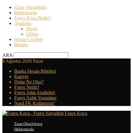
Zarar Olasılığınız
Hakkımızda
Forex Koçu Nedir?
Analizler
Doviz
Eğitim
Hesap Çeşitleri
İletişim
ARA
9 Ağustos 2026 Pazar
Banka Hesap Bilgileri
Kariyer
Dolar Ne Olur?
Forex Nedir?
Forex Altın Analizleri
Forex Anlık Yorumları
Nasıl FK Kullanırım?
Forex Koçu
Zarar Olasılığınız
Hakkımızda