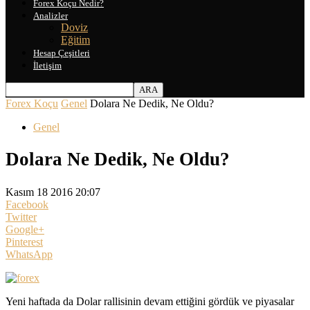
Forex Koçu Nedir?
Analizler
Doviz
Eğitim
Hesap Çeşitleri
İletişim
Forex Koçu
Genel
Dolara Ne Dedik, Ne Oldu?
Genel
Dolara Ne Dedik, Ne Oldu?
Kasım 18 2016 20:07
Facebook
Twitter
Google+
Pinterest
WhatsApp
Yeni haftada da Dolar rallisinin devam ettiğini gördük ve piyasalar