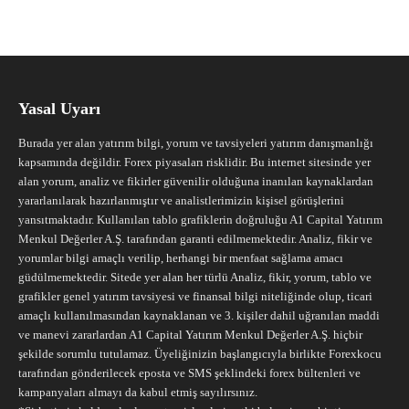
Yasal Uyarı
Burada yer alan yatırım bilgi, yorum ve tavsiyeleri yatırım danışmanlığı
kapsamında değildir. Forex piyasaları risklidir. Bu internet sitesinde yer
alan yorum, analiz ve fikirler güvenilir olduğuna inanılan kaynaklardan
yararlanılarak hazırlanmıştır ve analistlerimizin kişisel görüşlerini
yansıtmaktadır. Kullanılan tablo grafiklerin doğruluğu A1 Capital Yatırım
Menkul Değerler A.Ş. tarafından garanti edilmemektedir. Analiz, fikir ve
yorumlar bilgi amaçlı verilip, herhangi bir menfaat sağlama amacı
güdülmemektedir. Sitede yer alan her türlü Analiz, fikir, yorum, tablo ve
grafikler genel yatırım tavsiyesi ve finansal bilgi niteliğinde olup, ticari
amaçlı kullanılmasından kaynaklanan ve 3. kişiler dahil uğranılan maddi
ve manevi zararlardan A1 Capital Yatırım Menkul Değerler A.Ş. hiçbir
şekilde sorumlu tutulamaz. Üyeliğinizin başlangıcıyla birlikte Forexkocu
tarafından gönderilecek eposta ve SMS şeklindeki forex bültenleri ve
kampanyaları almayı da kabul etmiş sayılırsınız.