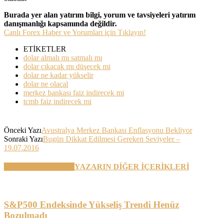
Burada yer alan yatırım bilgi, yorum ve tavsiyeleri yatırım
danışmanlığı kapsamında değildir.
Canlı Forex Haber ve Yorumları için Tıklayın!
ETİKETLER
dolar almalı mı satmalı mı
dolar çıkacak mı düşecek mi
dolar ne kadar yükselir
dolar ne olacal
merkez bankası faiz indirecek mi
tcmb faiz indirecek mi
Önceki Yazı
Avustralya Merkez Bankası Enflasyonu Bekliyor
Sonraki Yazı
Bugün Dikkat Edilmesi Gereken Seviyeler –
19.07.2016
BENZER YAZILAR
YAZARIN DİĞER İÇERİKLERİ
S&P500 Endeksinde Yükseliş Trendi Henüz
Bozulmadı