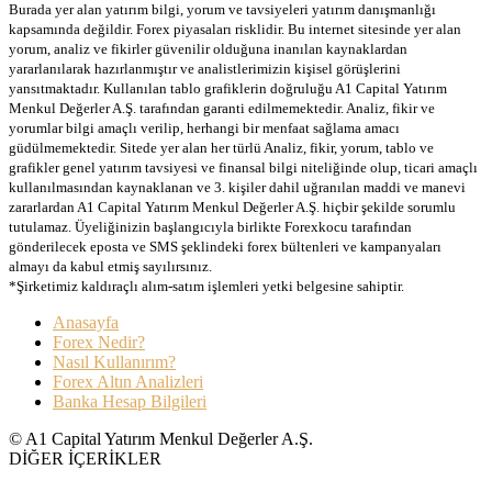
Burada yer alan yatırım bilgi, yorum ve tavsiyeleri yatırım danışmanlığı
kapsamında değildir. Forex piyasaları risklidir. Bu internet sitesinde yer alan
yorum, analiz ve fikirler güvenilir olduğuna inanılan kaynaklardan
yararlanılarak hazırlanmıştır ve analistlerimizin kişisel görüşlerini
yansıtmaktadır. Kullanılan tablo grafiklerin doğruluğu A1 Capital Yatırım
Menkul Değerler A.Ş. tarafından garanti edilmemektedir. Analiz, fikir ve
yorumlar bilgi amaçlı verilip, herhangi bir menfaat sağlama amacı
güdülmemektedir. Sitede yer alan her türlü Analiz, fikir, yorum, tablo ve
grafikler genel yatırım tavsiyesi ve finansal bilgi niteliğinde olup, ticari amaçlı
kullanılmasından kaynaklanan ve 3. kişiler dahil uğranılan maddi ve manevi
zararlardan A1 Capital Yatırım Menkul Değerler A.Ş. hiçbir şekilde sorumlu
tutulamaz. Üyeliğinizin başlangıcıyla birlikte Forexkocu tarafından
gönderilecek eposta ve SMS şeklindeki forex bültenleri ve kampanyaları
almayı da kabul etmiş sayılırsınız.
*Şirketimiz kaldıraçlı alım-satım işlemleri yetki belgesine sahiptir.
Anasayfa
Forex Nedir?
Nasıl Kullanırım?
Forex Altın Analizleri
Banka Hesap Bilgileri
© A1 Capital Yatırım Menkul Değerler A.Ş.
DİĞER İÇERİKLER