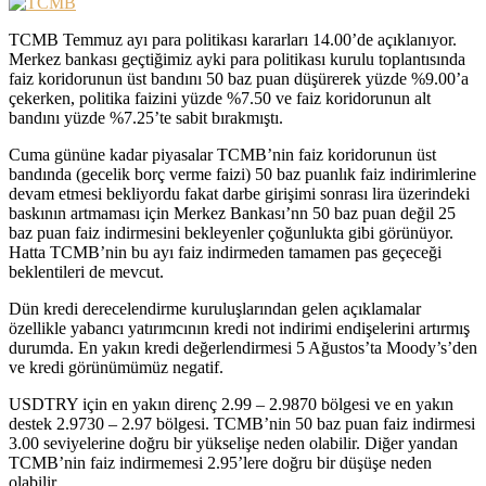
TCMB Temmuz ayı para politikası kararları 14.00’de açıklanıyor.
Merkez bankası geçtiğimiz ayki para politikası kurulu toplantısında
faiz koridorunun üst bandını 50 baz puan düşürerek yüzde %9.00’a
çekerken, politika faizini yüzde %7.50 ve faiz koridorunun alt
bandını yüzde %7.25’te sabit bırakmıştı.
Cuma gününe kadar piyasalar TCMB’nin faiz koridorunun üst
bandında (gecelik borç verme faizi) 50 baz puanlık faiz indirimlerine
devam etmesi bekliyordu fakat darbe girişimi sonrası lira üzerindeki
baskının artmaması için Merkez Bankası’nn 50 baz puan değil 25
baz puan faiz indirmesini bekleyenler çoğunlukta gibi görünüyor.
Hatta TCMB’nin bu ayı faiz indirmeden tamamen pas geçeceği
beklentileri de mevcut.
Dün kredi derecelendirme kuruluşlarından gelen açıklamalar
özellikle yabancı yatırımcının kredi not indirimi endişelerini artırmış
durumda. En yakın kredi değerlendirmesi 5 Ağustos’ta Moody’s’den
ve kredi görünümümüz negatif.
USDTRY için en yakın direnç 2.99 – 2.9870 bölgesi ve en yakın
destek 2.9730 – 2.97 bölgesi. TCMB’nin 50 baz puan faiz indirmesi
3.00 seviyelerine doğru bir yükselişe neden olabilir. Diğer yandan
TCMB’nin faiz indirmemesi 2.95’lere doğru bir düşüşe neden
olabilir.