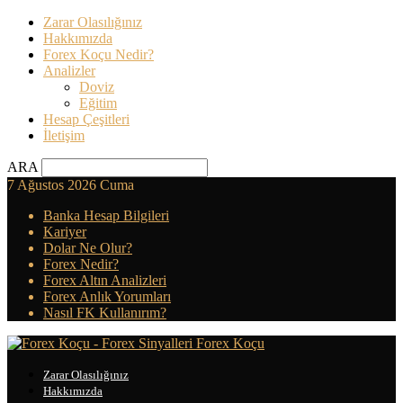
Zarar Olasılığınız
Hakkımızda
Forex Koçu Nedir?
Analizler
Doviz
Eğitim
Hesap Çeşitleri
İletişim
ARA
7 Ağustos 2026 Cuma
Banka Hesap Bilgileri
Kariyer
Dolar Ne Olur?
Forex Nedir?
Forex Altın Analizleri
Forex Anlık Yorumları
Nasıl FK Kullanırım?
Forex Koçu
Zarar Olasılığınız
Hakkımızda