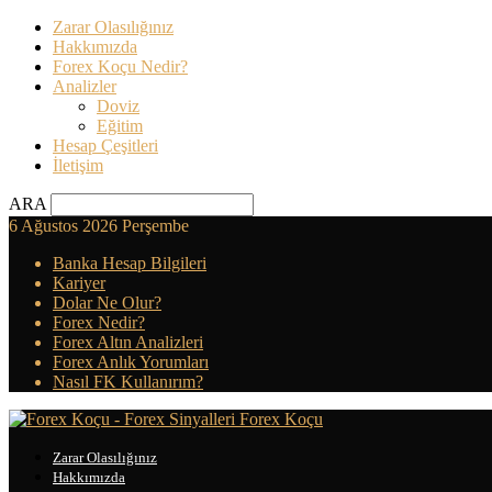
Zarar Olasılığınız
Hakkımızda
Forex Koçu Nedir?
Analizler
Doviz
Eğitim
Hesap Çeşitleri
İletişim
ARA
6 Ağustos 2026 Perşembe
Banka Hesap Bilgileri
Kariyer
Dolar Ne Olur?
Forex Nedir?
Forex Altın Analizleri
Forex Anlık Yorumları
Nasıl FK Kullanırım?
Forex Koçu
Zarar Olasılığınız
Hakkımızda