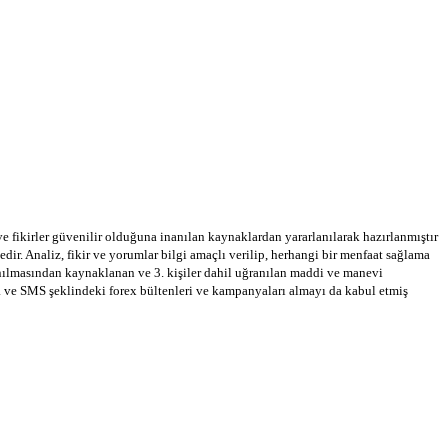
 ve fikirler güvenilir olduğuna inanılan kaynaklardan yararlanılarak hazırlanmıştır
dir. Analiz, fikir ve yorumlar bilgi amaçlı verilip, herhangi bir menfaat sağlama
llanılmasından kaynaklanan ve 3. kişiler dahil uğranılan maddi ve manevi
a ve SMS şeklindeki forex bültenleri ve kampanyaları almayı da kabul etmiş