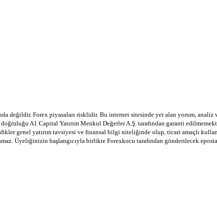
a değildir. Forex piyasaları risklidir. Bu internet sitesinde yer alan yorum, analiz
in doğruluğu A1 Capital Yatırım Menkul Değerler A.Ş. tarafından garanti edilmemekte
afikler genel yatırım tavsiyesi ve finansal bilgi niteliğinde olup, ticari amaçlı ku
lamaz. Üyeliğinizin başlangıcıyla birlikte Forexkocu tarafından gönderilecek epost