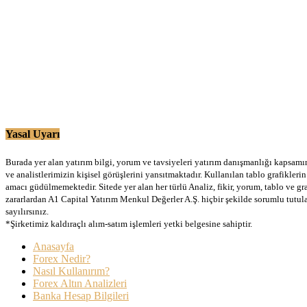
Yasal Uyarı
Burada yer alan yatırım bilgi, yorum ve tavsiyeleri yatırım danışmanlığı kapsamınd
ve analistlerimizin kişisel görüşlerini yansıtmaktadır. Kullanılan tablo grafikler
amacı güdülmemektedir. Sitede yer alan her türlü Analiz, fikir, yorum, tablo ve gr
zararlardan A1 Capital Yatırım Menkul Değerler A.Ş. hiçbir şekilde sorumlu tutu
sayılırsınız.
*Şirketimiz kaldıraçlı alım-satım işlemleri yetki belgesine sahiptir.
Anasayfa
Forex Nedir?
Nasıl Kullanırım?
Forex Altın Analizleri
Banka Hesap Bilgileri