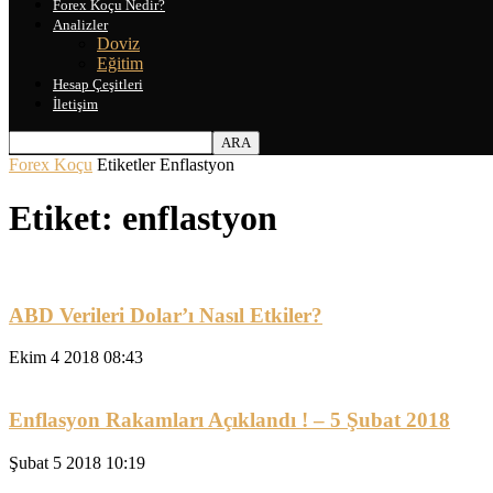
Forex Koçu Nedir?
Analizler
Doviz
Eğitim
Hesap Çeşitleri
İletişim
Forex Koçu
Etiketler
Enflastyon
Etiket: enflastyon
ABD Verileri Dolar’ı Nasıl Etkiler?
Ekim 4 2018 08:43
Enflasyon Rakamları Açıklandı ! – 5 Şubat 2018
Şubat 5 2018 10:19