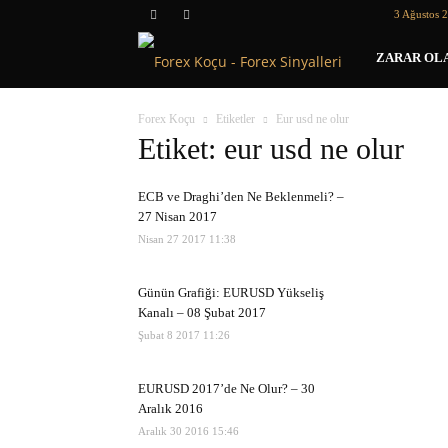
3 Ağustos 2
Forex
ZARAR OLA
Koçu
Forex Koçu
Etiketler
Eur usd ne olur
Etiket: eur usd ne olur
ECB ve Draghi’den Ne Beklenmeli? –
27 Nisan 2017
Nisan 27 2017 11:38
Günün Grafiği: EURUSD Yükseliş
Kanalı – 08 Şubat 2017
Şubat 8 2017 11:26
EURUSD 2017’de Ne Olur? – 30
Aralık 2016
Aralık 30 2016 15:46