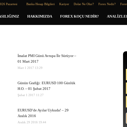
026 Pazartesi
Banka Hesap Bilgileri
Kariyer
Dolar Ne Olur?
Forex Nedir?
Forex
SILIĞINIZ
HAKKIMIZDA
FOREX KOÇU NEDIR?
ANALIZLE
İmalat PMI Günü Avrupa İle Sürüyor –
01 Mart 2017
Mart 1 2017 13:29
Günün Grafiği: EURUSD 100 Günlük
H.O. – 01 Şubat 2017
Şubat 1 2017 11:27
EURUSD’de Ayılar Uykuda! – 29
Aralık 2016
Aralık 29 2016 19:44