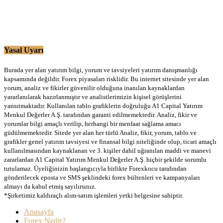
Yasal Uyarı
Burada yer alan yatırım bilgi, yorum ve tavsiyeleri yatırım danışmanlığı
kapsamında değildir. Forex piyasaları risklidir. Bu internet sitesinde yer alan
yorum, analiz ve fikirler güvenilir olduğuna inanılan kaynaklardan
yararlanılarak hazırlanmıştır ve analistlerimizin kişisel görüşlerini
yansıtmaktadır. Kullanılan tablo grafiklerin doğruluğu A1 Capital Yatırım
Menkul Değerler A.Ş. tarafından garanti edilmemektedir. Analiz, fikir ve
yorumlar bilgi amaçlı verilip, herhangi bir menfaat sağlama amacı
güdülmemektedir. Sitede yer alan her türlü Analiz, fikir, yorum, tablo ve
grafikler genel yatırım tavsiyesi ve finansal bilgi niteliğinde olup, ticari amaçlı
kullanılmasından kaynaklanan ve 3. kişiler dahil uğranılan maddi ve manevi
zararlardan A1 Capital Yatırım Menkul Değerler A.Ş. hiçbir şekilde sorumlu
tutulamaz. Üyeliğinizin başlangıcıyla birlikte Forexkocu tarafından
gönderilecek eposta ve SMS şeklindeki forex bültenleri ve kampanyaları
almayı da kabul etmiş sayılırsınız.
*Şirketimiz kaldıraçlı alım-satım işlemleri yetki belgesine sahiptir.
Anasayfa
Forex Nedir?