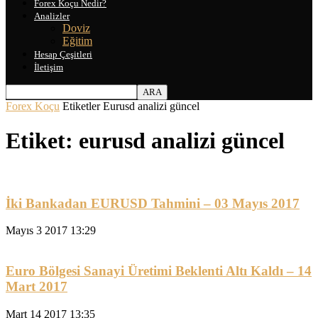
Forex Koçu Nedir?
Analizler
Doviz
Eğitim
Hesap Çeşitleri
İletişim
Forex Koçu
Etiketler
Eurusd analizi güncel
Etiket: eurusd analizi güncel
İki Bankadan EURUSD Tahmini – 03 Mayıs 2017
Mayıs 3 2017 13:29
Euro Bölgesi Sanayi Üretimi Beklenti Altı Kaldı – 14
Mart 2017
Mart 14 2017 13:35