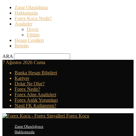
Zarar Olasılığınız
Hakkımızda
Forex Koçu Nedir?
Analizler
Doviz
Eğitim
Hesap Çeşitleri
İletişim
ARA
7 Ağustos 2026 Cuma
Banka Hesap Bilgileri
Kariyer
Dolar Ne Olur?
Forex Nedir?
Forex Altın Analizleri
Forex Anlık Yorumları
Nasıl FK Kullanırım?
Forex Koçu
Zarar Olasılığınız
Hakkımızda