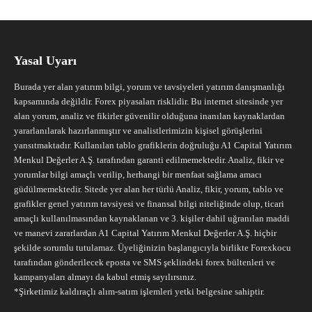
Yasal Uyarı
Burada yer alan yatırım bilgi, yorum ve tavsiyeleri yatırım danışmanlığı
kapsamında değildir. Forex piyasaları risklidir. Bu internet sitesinde yer
alan yorum, analiz ve fikirler güvenilir olduğuna inanılan kaynaklardan
yararlanılarak hazırlanmıştır ve analistlerimizin kişisel görüşlerini
yansıtmaktadır. Kullanılan tablo grafiklerin doğruluğu A1 Capital Yatırım
Menkul Değerler A.Ş. tarafından garanti edilmemektedir. Analiz, fikir ve
yorumlar bilgi amaçlı verilip, herhangi bir menfaat sağlama amacı
güdülmemektedir. Sitede yer alan her türlü Analiz, fikir, yorum, tablo ve
grafikler genel yatırım tavsiyesi ve finansal bilgi niteliğinde olup, ticari
amaçlı kullanılmasından kaynaklanan ve 3. kişiler dahil uğranılan maddi
ve manevi zararlardan A1 Capital Yatırım Menkul Değerler A.Ş. hiçbir
şekilde sorumlu tutulamaz. Üyeliğinizin başlangıcıyla birlikte Forexkocu
tarafından gönderilecek eposta ve SMS şeklindeki forex bültenleri ve
kampanyaları almayı da kabul etmiş sayılırsınız.
*Şirketimiz kaldıraçlı alım-satım işlemleri yetki belgesine sahiptir.