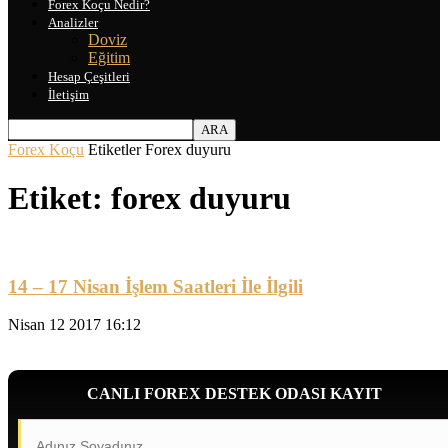
Forex Koçu Nedir?
Analizler
Doviz
Eğitim
Hesap Çeşitleri
İletişim
Forex Koçu
Etiketler
Forex duyuru
Etiket: forex duyuru
14 – 17 Nisan İşlem Saatleri İle İlgili
Nisan 12 2017 16:12
CANLI FOREX DESTEK ODASI KAYIT