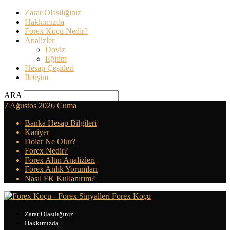
Zarar Olasılığınız
Hakkımızda
Forex Koçu Nedir?
Analizler
Doviz
Eğitim
Hesap Çeşitleri
İletişim
ARA
7 Ağustos 2026 Cuma
Banka Hesap Bilgileri
Kariyer
Dolar Ne Olur?
Forex Nedir?
Forex Altın Analizleri
Forex Anlık Yorumları
Nasıl FK Kullanırım?
Forex Koçu
Zarar Olasılığınız
Hakkımızda