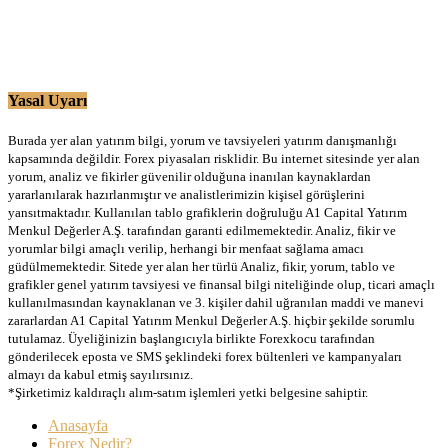
Yasal Uyarı
Burada yer alan yatırım bilgi, yorum ve tavsiyeleri yatırım danışmanlığı
kapsamında değildir. Forex piyasaları risklidir. Bu internet sitesinde yer alan
yorum, analiz ve fikirler güvenilir olduğuna inanılan kaynaklardan
yararlanılarak hazırlanmıştır ve analistlerimizin kişisel görüşlerini
yansıtmaktadır. Kullanılan tablo grafiklerin doğruluğu A1 Capital Yatırım
Menkul Değerler A.Ş. tarafından garanti edilmemektedir. Analiz, fikir ve
yorumlar bilgi amaçlı verilip, herhangi bir menfaat sağlama amacı
güdülmemektedir. Sitede yer alan her türlü Analiz, fikir, yorum, tablo ve
grafikler genel yatırım tavsiyesi ve finansal bilgi niteliğinde olup, ticari amaçlı
kullanılmasından kaynaklanan ve 3. kişiler dahil uğranılan maddi ve manevi
zararlardan A1 Capital Yatırım Menkul Değerler A.Ş. hiçbir şekilde sorumlu
tutulamaz. Üyeliğinizin başlangıcıyla birlikte Forexkocu tarafından
gönderilecek eposta ve SMS şeklindeki forex bültenleri ve kampanyaları
almayı da kabul etmiş sayılırsınız.
*Şirketimiz kaldıraçlı alım-satım işlemleri yetki belgesine sahiptir.
Anasayfa
Forex Nedir?