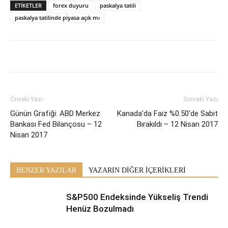
ETİKETLER
forex duyuru
paskalya tatili
paskalya tatilinde piyasa açık mı
Önceki Yazı
Sonraki Yazı
Günün Grafiği: ABD Merkez
Kanada’da Faiz %0.50’de Sabit
Bankası Fed Bilançosu – 12
Bırakıldı – 12 Nisan 2017
Nisan 2017
BENZER YAZILAR
YAZARIN DİĞER İÇERİKLERİ
S&P500 Endeksinde Yükseliş Trendi
Henüz Bozulmadı