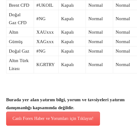
Brent CFD
#UKOIL
Kapalı
Normal
Normal
Doğal
#NG
Kapalı
Normal
Normal
Gaz CFD
Altın
XAUxxx
Kapalı
Normal
Normal
Gümüş
XAGxxx
Kapalı
Normal
Normal
Doğal Gaz
#NG
Kapalı
Normal
Normal
Altın Türk
KGRTRY
Kapalı
Normal
Normal
Lirası
Burada yer alan yatırım bilgi, yorum ve tavsiyeleri yatırım
danışmanlığı kapsamında değildir.
Canlı Forex Haber ve Yorumları için Tıklayın!