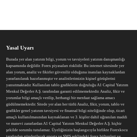
Yasal Uyarı
Burada yer alan yatırım bilgi, yorum ve tavsiyeleri yatırım danışmanlığı
kapsamında değildir. Forex piyasaları risklidir. Bu internet sitesinde yer
alan yorum, analiz ve fikirler güvenilir olduğuna inanılan kaynaklardan
yararlanılarak hazırlanmıştır ve analistlerimizin kişisel görüşlerini
yansıtmaktadır. Kullanılan tablo grafiklerin doğruluğu A1 Capital Yatırım
Menkul Değerler A.Ş. tarafından garanti edilmemektedir. Analiz, fikir ve
yorumlar bilgi amaçlı verilip, herhangi bir menfaat sağlama amacı
güdülmemektedir. Sitede yer alan her türlü Analiz, fikir, yorum, tablo ve
grafikler genel yatırım tavsiyesi ve finansal bilgi niteliğinde olup, ticari
amaçlı kullanılmasından kaynaklanan ve 3. kişiler dahil uğranılan maddi
ve manevi zararlardan A1 Capital Yatırım Menkul Değerler A.Ş. hiçbir
şekilde sorumlu tutulamaz. Üyeliğinizin başlangıcıyla birlikte Forexkocu
tarafından gönderilecek eposta ve SMS şeklindeki forex bültenleri ve