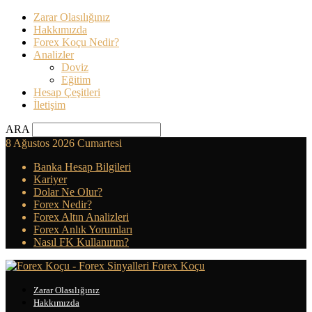
Zarar Olasılığınız
Hakkımızda
Forex Koçu Nedir?
Analizler
Doviz
Eğitim
Hesap Çeşitleri
İletişim
ARA
8 Ağustos 2026 Cumartesi
Banka Hesap Bilgileri
Kariyer
Dolar Ne Olur?
Forex Nedir?
Forex Altın Analizleri
Forex Anlık Yorumları
Nasıl FK Kullanırım?
Forex Koçu
Zarar Olasılığınız
Hakkımızda