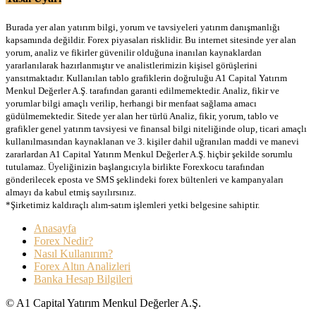
Burada yer alan yatırım bilgi, yorum ve tavsiyeleri yatırım danışmanlığı
kapsamında değildir. Forex piyasaları risklidir. Bu internet sitesinde yer alan
yorum, analiz ve fikirler güvenilir olduğuna inanılan kaynaklardan
yararlanılarak hazırlanmıştır ve analistlerimizin kişisel görüşlerini
yansıtmaktadır. Kullanılan tablo grafiklerin doğruluğu A1 Capital Yatırım
Menkul Değerler A.Ş. tarafından garanti edilmemektedir. Analiz, fikir ve
yorumlar bilgi amaçlı verilip, herhangi bir menfaat sağlama amacı
güdülmemektedir. Sitede yer alan her türlü Analiz, fikir, yorum, tablo ve
grafikler genel yatırım tavsiyesi ve finansal bilgi niteliğinde olup, ticari amaçlı
kullanılmasından kaynaklanan ve 3. kişiler dahil uğranılan maddi ve manevi
zararlardan A1 Capital Yatırım Menkul Değerler A.Ş. hiçbir şekilde sorumlu
tutulamaz. Üyeliğinizin başlangıcıyla birlikte Forexkocu tarafından
gönderilecek eposta ve SMS şeklindeki forex bültenleri ve kampanyaları
almayı da kabul etmiş sayılırsınız.
*Şirketimiz kaldıraçlı alım-satım işlemleri yetki belgesine sahiptir.
Anasayfa
Forex Nedir?
Nasıl Kullanırım?
Forex Altın Analizleri
Banka Hesap Bilgileri
© A1 Capital Yatırım Menkul Değerler A.Ş.