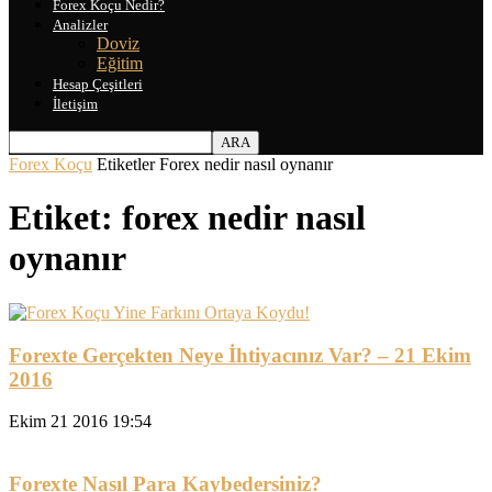
Forex Koçu Nedir?
Analizler
Doviz
Eğitim
Hesap Çeşitleri
İletişim
Forex Koçu
Etiketler
Forex nedir nasıl oynanır
Etiket: forex nedir nasıl
oynanır
Forexte Gerçekten Neye İhtiyacınız Var? – 21 Ekim
2016
Ekim 21 2016 19:54
Forexte Nasıl Para Kaybedersiniz?