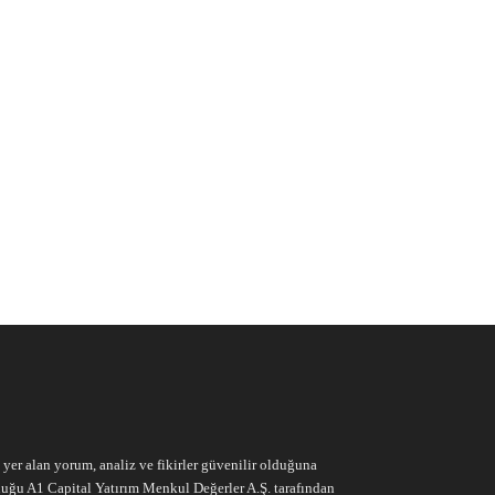
e yer alan yorum, analiz ve fikirler güvenilir olduğuna
ruluğu A1 Capital Yatırım Menkul Değerler A.Ş. tarafından