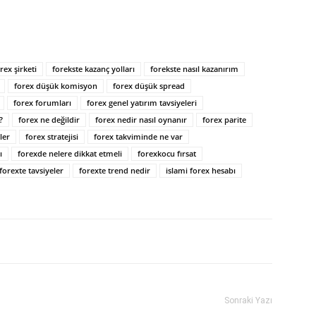
orex şirketi
forekste kazanç yolları
forekste nasıl kazanırım
forex düşük komisyon
forex düşük spread
forex forumları
forex genel yatırım tavsiyeleri
?
forex ne değildir
forex nedir nasıl oynanır
forex parite
ler
forex stratejisi
forex takviminde ne var
ı
forexde nelere dikkat etmeli
forexkocu fırsat
forexte tavsiyeler
forexte trend nedir
islami forex hesabı
Sonraki Yazı