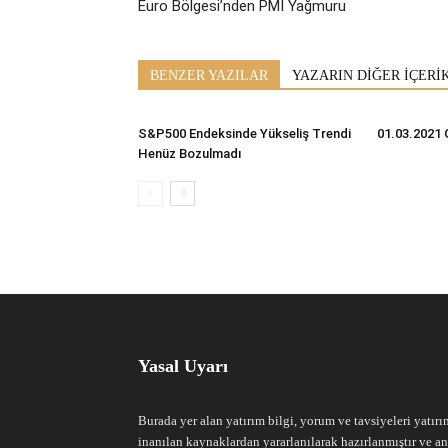
Euro Bölgesi’nden PMI Yağmuru
BENZER YAZILAR
YAZARIN DİĞER İÇERİ
S&P500 Endeksinde Yükseliş Trendi
01.03.2021 
Henüz Bozulmadı
Yasal Uyarı
Burada yer alan yatırım bilgi, yorum ve tavsiyeleri yatırı
inanılan kaynaklardan yararlanılarak hazırlanmıştır ve an