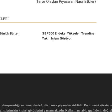
Terör Olayları Piyasaları Nasıl Etkiler?
KLERİ
Günlük Bülten
S&P500 Endeksi Yükselen Trendine
Yakın İşlem Görüyor
m danışmanlığı kapsamında değildir. Forex piyasaları risklidir. Bu internet sitesind
alistlerimizin kişisel görüşlerini yansıtmaktadır. Kullanılan tablo grafiklerin doğ