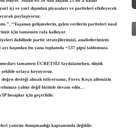
am ediyor. Sabah 09.30’dan akşam 21.00’a kadar
t içi ve yurt dışından piyasaları ve pariteleri etkileyecek
layarak paylaşıyoruz.
m.”, “Yaşanan gelişmelerin, gelen verilerin pariteleri nasıl
erimiz için tamamen rafa kalkıyor.
eleri dahilinde parite stratejilerimizi, analistlerimizin
rt ayı başından bu yana toplamda +537 pipsi tablomuza
ırımcıları tamamen ÜCRETSİZ faydalanırken, düşük
r şekilde ortaya koyuyoruz.
a doğru desteği almak istiyorsanız, Forex Koçu ailemizin
a yolunuza yalnız değil bizimle devam edin…
P hesaplar için geçerlidir.
eleri yatırım danışmanlığı kapsamında değildir.