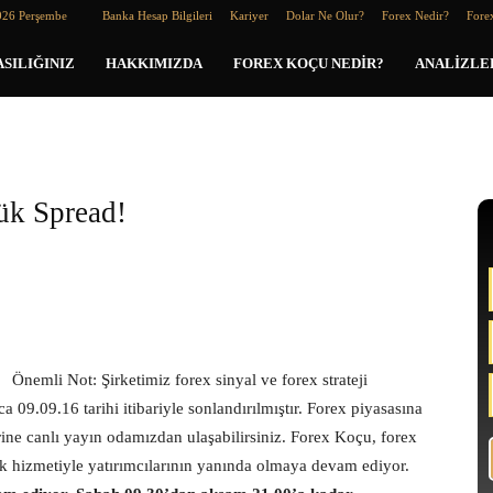
026 Perşembe
Banka Hesap Bilgileri
Kariyer
Dolar Ne Olur?
Forex Nedir?
Forex
SILIĞINIZ
HAKKIMIZDA
FOREX KOÇU NEDIR?
ANALIZLE
!
ük Spread!
Önemli Not: Şirketimiz forex sinyal ve forex strateji
.09.16 tarihi itibariyle sonlandırılmıştır. Forex piyasasına
lerine canlı yayın odamızdan ulaşabilirsiniz. Forex Koçu, forex
ek hizmetiyle yatırımcılarının yanında olmaya devam ediyor.