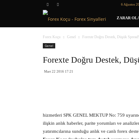
6 Ağustos 2
Forex
ZARAR OLA
Koçu
Forex Koçu
Genel
Forexte Doğru Destek, Düşük Spread
Genel
Forexte Doğru Destek, Düş
Mart 22 2016 17:21
hizmetleri SPK GENEL MEKTUP No: 759 uyarınca 09
ilişkin anlık haberler, parite yorumları ve analiz
yatırımcılarına sunduğu anlık ve canlı forex dest