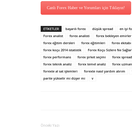
Canlı Forex Haber ve Yorumları için Tıklayın!
ETİKETLER
başarılı forex
düşük spread
en iyi f
Forex analist
forex analisti
forex bekleyen emirler
forex eğitim dersleri
forex eğitimleri
forex ekitabı
forex koçu 2014 istatistik
Forex Koçu Sizlere Ne Sağlar
forex performans
forex şirket seçimi
forex spread
forex teknik analiz
forex temel analiz
forex uzman
forexte al sat işlemleri
forexte nasıl yardım alırım
parite yükselir mi düşer mi
v
Önceki Yazı