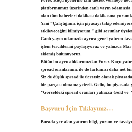
Forex Koçu üyelerine tam destek vermeye dev
platformumuz üzerinden canlı yayın odamızda yur
olan tüm haberleri dakikası dakikasına yorum
Yani “Çalıştığımız için piyasayı takip edemiyoru
etkileyeceğini bilmiyorum.” gibi sorunlar üyel
Canlı yayın odamızda ayrıca genel yatırım tavsiy
işlem tercihlerini paylaşıyoruz ve yalnızca Ma
eklemiş bulunuyoruz.
Bütün bu ayrıcalıklarımızdan Forex Koçu yat
spread oranlarımız ile de farkımızı daha net bi
Siz de düşük spread ile ücretsiz olarak piyasad
bir parçası olmanız yeterli. Gelin, bu piyasad
*Görseldeki spread oranları yalnızca Gold ve VI
Başvuru İçin Tıklayınız…
Burada yer alan yatırım bilgi, yorum ve tavsiy